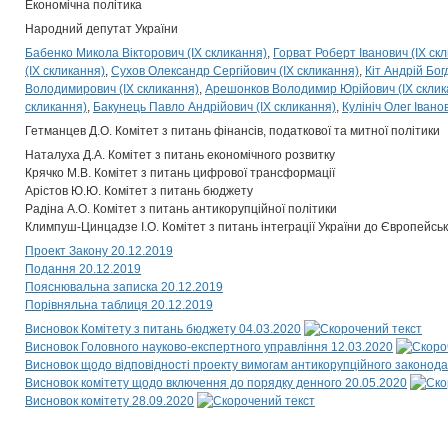
Економічна політика
Народний депутат України
Бабенко Микола Вікторович (IX скликання)
Горват Роберт Іванович (IX ск
(IX скликання)
Сухов Олександр Сергійович (IX скликання)
Кіт Андрій Бог
Володимирович (IX скликання)
Арешонков Володимир Юрійович (IX склик
скликання)
Бакунець Павло Андрійович (IX скликання)
Кулініч Олег Івано
Гетманцев Д.О. Комітет з питань фінансів, податкової та митної політики
Наталуха Д.А. Комітет з питань економічного розвитку
Крячко М.В. Комітет з питань цифрової трансформації
Арістов Ю.Ю. Комітет з питань бюджету
Радіна А.О. Комітет з питань антикорупційної політики
Климпуш-Цинцадзе І.О. Комітет з питань інтеграції України до Європейсь
Проект Закону 20.12.2019
Подання 20.12.2019
Пояснювальна записка 20.12.2019
Порівняльна таблиця 20.12.2019
Висновок Комітету з питань бюджету 04.03.2020
Висновок Головного науково-експертного управління 12.03.2020
Висновок щодо відповідності проекту вимогам антикорупційного законода
Висновок комітету щодо включення до порядку денного 20.05.2020
Висновок комітету 28.09.2020