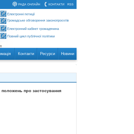
РАДА ОНЛАЙН
КОНТАКТИ
RSS
Електронні петиції
Громадське обговорення законопроєктів
Електронний кабінет громадянина
Повний цикл публічної політики
рмація
Контакти
Ресурси
Новини
х положень про застосування