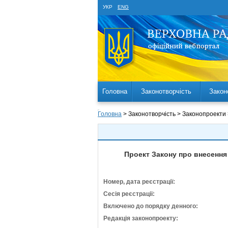
УКР
ENG
Головна
Законотворчість
Закон
Головна
> Законотворчість > Законопроекти
Проект Закону про внесення
Номер, дата реєстрації:
Сесія реєстрації:
Включено до порядку денного:
Редакція законопроекту: