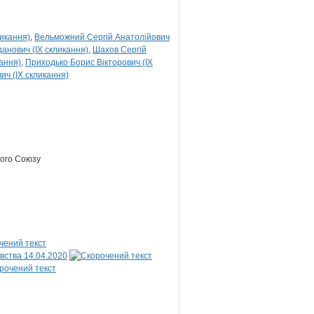
ликання)
Вельможний Сергій Анатолійович
данович (IX скликання)
Шахов Сергій
ання)
Приходько Борис Вікторович (IX
вич (IX скликання)
кого Союзу
вства 14.04.2020