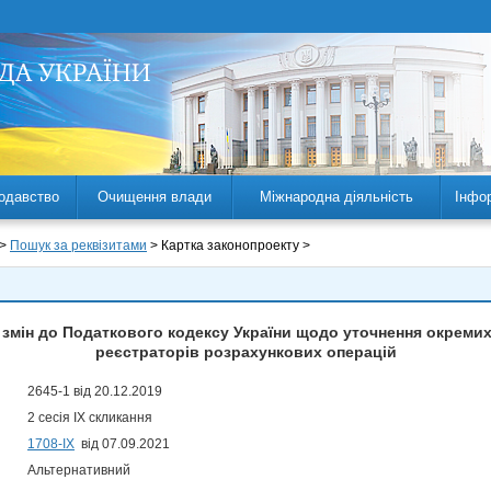
одавство
Очищення влади
Міжнародна діяльність
Інфо
 >
Пошук за реквізитами
> Картка законопроекту >
 змін до Податкового кодексу України щодо уточнення окреми
реєстраторів розрахункових операцій
2645-1 від 20.12.2019
2 сесія IX скликання
1708-ІХ
від 07.09.2021
Альтернативний