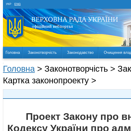
УКР
ENG
Головна
Законотворчість
Законодавство
Очищення вла
Головна
> Законотворчість > За
Картка законопроекту >
Проект Закону про вн
Кодексу України про ад