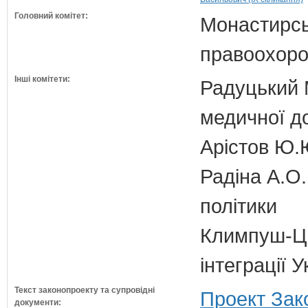
Головний комітет:
Монастирськ
правоохоро
Інші комітети:
Радуцький М
медичної д
Арістов Ю.
Радіна А.О.
політики
Климпуш-Ци
інтеграції 
Текст законопроекту та супровідні
Проект Зак
документи: