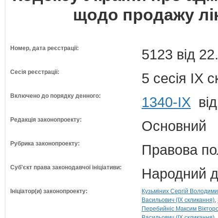
щодо продажу лік
Номер, дата реєстрації:
5123 від 22
Сесія реєстрації:
5 сесія IX 
Включено до порядку денного:
1340-ІХ
від
Редакція законопроекту:
Основний
Рубрика законопроекту:
Правова по
Суб'єкт права законодавчої ініціативи:
Народний д
Ініціатор(и) законопроекту:
Кузьміних Сергій Володими
Васильович (IX скликання)
Перебийніс Максим Вікторо
Васильович (IX скликання)