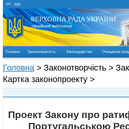
УКР
ENG
Головна
Законотворчість
Законодавство
Очищення вла
Головна
> Законотворчість > За
Картка законопроекту >
Проект Закону про ратиф
Португальською Рес