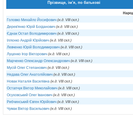
Прізвище, ім'я, по батькові
Народ
Головко Михайло Йосифович
(н.д. VIII скл.)
Дерев'янко Юрій Богданович
(н.д. VIII скл.)
Єднак Остап Володимирович
(н.д. VIII скл.)
Іллєнко Андрій Юрійович
(н.д. VIII скл.)
Левченко Юрій Володимирович
(н.д. VIII скл.)
Луценко Ігор Вікторович
(н.д. VIII скл.)
Марченко Олександр Олександрович
(н.д. VIII скл.)
Мусій Олег Степанович
(н.д. VIII скл.)
Недава Олег Анатолійович
(н.д. VIII скл.)
Новак Наталія Василівна
(н.д. VIII скл.)
Остапчук Віктор Миколайович
(н.д. VIII скл.)
Осуховський Олег Іванович
(н.д. VIII скл.)
Рибчинський Євген Юрійович
(н.д. VIII скл.)
Чумак Віктор Васильович
(н.д. VIII скл.)