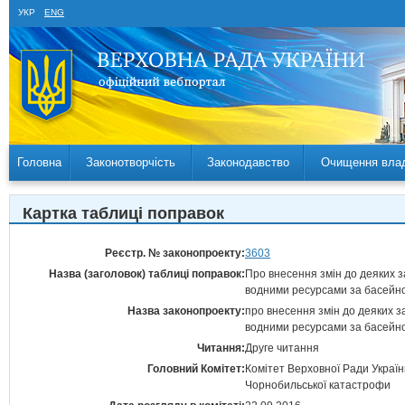
УКР
ENG
Головна
Законотворчість
Законодавство
Очищення вла
Картка таблиці поправок
Реєстр. № законопроекту:
3603
Назва (заголовок) таблиці поправок:
Про внесення змін до деяких з
водними ресурсами за басейн
Назва законопроекту:
про внесення змін до деяких з
водними ресурсами за басейн
Читання:
Друге читання
Головний Комітет:
Комітет Верховної Ради України
Чорнобильської катастрофи