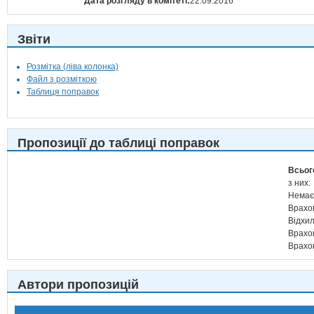
Дата розгляду в комітеті:
22.09.2016
Звіти
Розмітка (ліва колонка)
Файл з розміткою
Таблиця поправок
Пропозиції до таблиці поправок
Всьог
з них:
Немає
Врахо
Відхи
Врахо
Врахо
Автори пропозицій