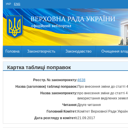
УКР
ENG
Головна
Законотворчість
Законодавство
Очищення вла
Картка таблиці поправок
Реєстр. № законопроекту:
4638
Назва (заголовок) таблиці поправок:
Про внесення зміни до статті 
Назва законопроекту:
про внесення зміни до статті
використання виділених земел
Читання:
Друге читання
Головний Комітет:
Комітет Верховної Ради Україн
Дата розгляду в комітеті:
21.09.2017