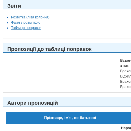
Звіти
Розмітка (ліва колонка)
Файл з розміткою
Таблиця поправок
Пропозиції до таблиці поправок
Всьог
з них:
Врахо
Відхи
Врахо
Врахо
Автори пропозицій
Прізвище, ім'я, по батькові
Народ