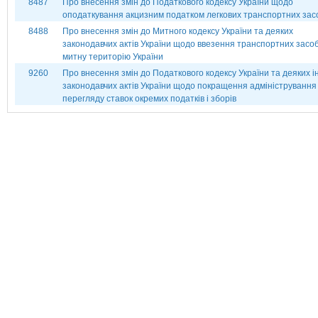
8487
Про внесення змін до Податкового кодексу України щодо
оподаткування акцизним податком легкових транспортних зас
8488
Про внесення змін до Митного кодексу України та деяких
законодавчих актів України щодо ввезення транспортних засоб
митну територію України
9260
Про внесення змін до Податкового кодексу України та деяких 
законодавчих актів України щодо покращення адміністрування
перегляду ставок окремих податків і зборів