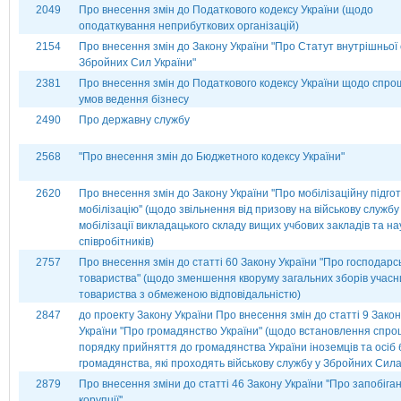
2049
Про внесення змін до Податкового кодексу України (щодо
оподаткування неприбуткових організацій)
2154
Про внесення змін до Закону України "Про Статут внутрішньої
Збройних Сил України"
2381
Про внесення змін до Податкового кодексу України щодо спр
умов ведення бізнесу
2490
Про державну службу
2568
"Про внесення змін до Бюджетного кодексу України"
2620
Про внесення змін до Закону України ''Про мобілізаційну підгот
мобілізацію'' (щодо звільнення від призову на військову службу 
мобілізації викладацького складу вищих учбових закладів та на
співробітників)
2757
Про внесення змін до статті 60 Закону України "Про господарсь
товариства" (щодо зменшення кворуму загальних зборів учасн
товариства з обмеженою відповідальністю)
2847
до проекту Закону України Про внесення змін до статті 9 Зако
України "Про громадянство України" (щодо встановлення спр
порядку прийняття до громадянства України іноземців та осіб 
громадянства, які проходять військову службу у Збройних Сила
2879
Про внесення зміни до статті 46 Закону України ''Про запобіга
корупції''