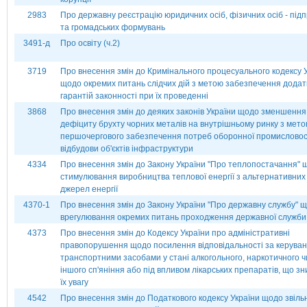
2983
Про державну реєстрацію юридичних осіб, фізичних осіб - під
та громадських формувань
3491-д
Про освіту (ч.2)
3719
Про внесення змін до Кримінального процесуального кодексу 
щодо окремих питань слідчих дій з метою забезпечення додат
гарантій законності при їх проведенні
3868
Про внесення змін до деяких законів України щодо зменшення
дефіциту брухту чорних металів на внутрішньому ринку з мет
першочергового забезпечення потреб оборонної промисловос
відбудови об'єктів інфраструктури
4334
Про внесення змін до Закону України "Про теплопостачання" 
стимулювання виробництва теплової енергії з альтернативних
джерел енергії
4370-1
Про внесення змін до Закону України "Про державну службу" 
врегулювання окремих питань проходження державної служби
4373
Про внесення змін до Кодексу України про адміністративні
правопорушення щодо посилення відповідальності за керува
транспортними засобами у стані алкогольного, наркотичного ч
іншого сп'яніння або під впливом лікарських препаратів, що з
їх увагу
4542
Про внесення змін до Податкового кодексу України щодо звіл