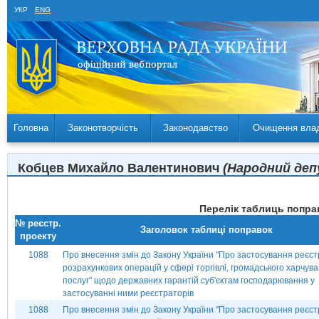
УКР
ENG
Головна
Законотворчість
Законодавство
Очищення вла
Кобцев Михайло Валентинович
(Народний депу
Перелік таблиць поправ
№ реєстр.
Заголовок таблиці поправок
проекту
1088
Про внесення змін до Закону України "Про застосування реєст
розрахункових операцій у сфері торгівлі, громадського харчув
послуг" щодо державних гарантій суб'єктам господарювання у
застосуванні ними реєстраторів
1088
Про внесення змін до Закону України "Про застосування реєст