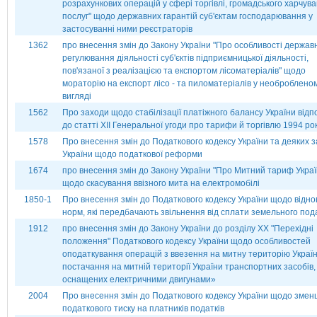
розрахункових операцій у сфері торгівлі, громадського харчув
послуг" щодо державних гарантій суб'єктам господарювання у
застосуванні ними реєстраторів
1362
про внесення змін до Закону України "Про особливості держав
регулювання діяльності суб'єктів підприємницької діяльності,
пов'язаної з реалізацією та експортом лісоматеріалів" щодо
мораторію на експорт лісо - та пиломатеріалів у необроблено
вигляді
1562
Про заходи щодо стабілізації платіжного балансу України відп
до статті ХІІ Генеральної угоди про тарифи й торгівлю 1994 ро
1578
Про внесення змін до Податкового кодексу України та деяких з
України щодо податкової реформи
1674
про внесення змін до Закону України "Про Митний тариф Украї
щодо скасування ввізного мита на електромобілі
1850-1
Про внесення змін до Податкового кодексу України щодо відн
норм, які передбачають звільнення від сплати земельного под
1912
про внесення змін до Закону України до розділу ХХ "Перехідні
положення" Податкового кодексу України щодо особливостей
оподаткування операцій з ввезення на митну територію Україн
постачання на митній території України транспортних засобів,
оснащених електричними двигунами»
2004
Про внесення змін до Податкового кодексу України щодо зме
податкового тиску на платників податків