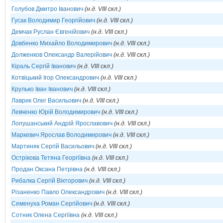
Голубов Дмитро Іванович
(н.д. VIII скл.)
Гусак Володимир Георгійович
(н.д. VIII скл.)
Демчак Руслан Євгенійович
(н.д. VIII скл.)
Довбенко Михайло Володимирович
(н.д. VIII скл.)
Долженков Олександр Валерійович
(н.д. VIII скл.)
Кіраль Сергій Іванович
(н.д. VIII скл.)
Котвіцький Ігор Олександрович
(н.д. VIII скл.)
Крулько Іван Іванович
(н.д. VIII скл.)
Лаврик Олег Васильович
(н.д. VIII скл.)
Левченко Юрій Володимирович
(н.д. VIII скл.)
Лопушанський Андрій Ярославович
(н.д. VIII скл.)
Маркевич Ярослав Володимирович
(н.д. VIII скл.)
Мартиняк Сергій Васильович
(н.д. VIII скл.)
Острікова Тетяна Георгіївна
(н.д. VIII скл.)
Продан Оксана Петрівна
(н.д. VIII скл.)
Рибалка Сергій Вікторович
(н.д. VIII скл.)
Різаненко Павло Олександрович
(н.д. VIII скл.)
Семенуха Роман Сергійович
(н.д. VIII скл.)
Сотник Олена Сергіївна
(н.д. VIII скл.)