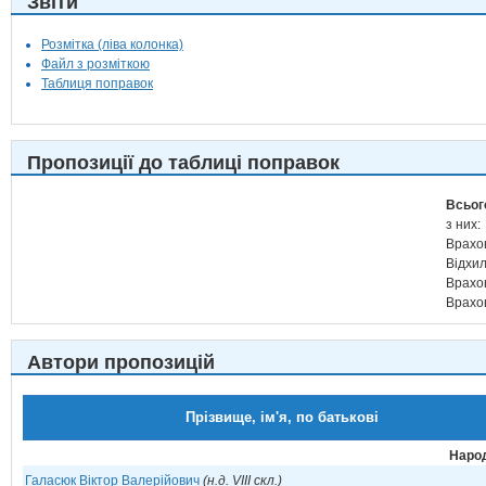
Звіти
Розмітка (ліва колонка)
Файл з розміткою
Таблиця поправок
Пропозиції до таблиці поправок
Всьог
з них:
Врахо
Відхи
Врахо
Врахо
Автори пропозицій
Прізвище, ім'я, по батькові
Народ
Галасюк Віктор Валерійович
(н.д. VIII скл.)