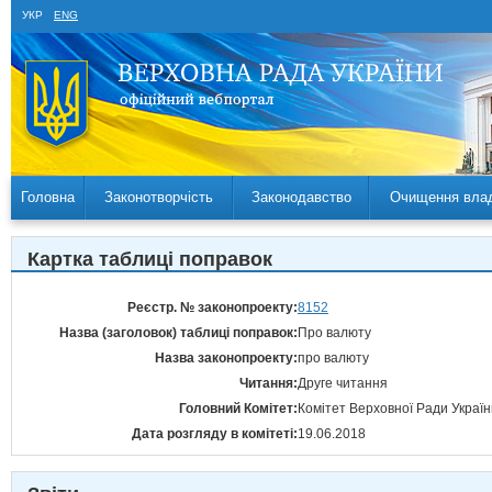
УКР
ENG
Головна
Законотворчість
Законодавство
Очищення вла
Картка таблиці поправок
Реєстр. № законопроекту:
8152
Назва (заголовок) таблиці поправок:
Про валюту
Назва законопроекту:
про валюту
Читання:
Друге читання
Головний Комітет:
Комітет Верховної Ради України
Дата розгляду в комітеті:
19.06.2018