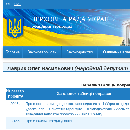
УКР
ENG
Головна
Законотворчість
Законодавство
Очищення вла
Лаврик Олег Васильович
(Народний депутат Ук
Перелік таблиць поправ
№ реєстр.
Заголовок таблиці поправок
проекту
2045а
Про внесення змін до деяких законодавчих актів України щодо
удосконалення системи гарантування вкладів фізичних осіб та
виведення неплатоспроможних банків з ринку
2455
Про споживче кредитування