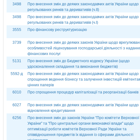
3498
Про внесення змін до деяких законодавчих актів України щодо
регульованих ринків та деривативів (ч.ІІ)
3498
Про внесення змін до деяких законодавчих актів України щодо
регульованих ринків та деривативів (ч.І)
3555
Про фінансову реструктуризацію
3739
Про внесення змін до деяких законів України щодо врегулюва
особливостей ліцензування господарської діяльності з наданн
фінансових послуг
5131
Про внесення змін до Бюджетного кодексу України (щодо
удосконалення складання та виконання бюджетів)
5592-д
Про внесення змін до деяких законодавчих актів України щодо
спрощення ведення бізнесу та залучення інвестицій емітента
цінних паперів
6010
Про спрощення процедур капіталізації та реорганізації банків
6027
Про внесення змін до деяких законодавчих актів України щодо
відновлення кредитування
6256
Про внесення змін до законів України "Про комітети Верховної
України" та "Про центральні органи виконавчої влади" щодо
оптимізації роботи комітетів Верховної Ради України та
співвідношення предметів їх відання із сферами діяльності