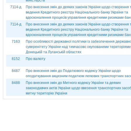
міністерств
7114-д
Про внесення змін до деяких законів України щодо створення 
ведення Кредитного реєстру Національного банку України та
вдосконалення процесів управління кредитними ризиками бан
7114-д
Про внесення змін до деяких законів України щодо створення 
ведення Кредитного реєстру Національного банку України та
вдосконалення процесів управління кредитними ризиками бан
7163
Про особливості державної політики із забезпечення державн
суверенітету України над тимчасово окупованими територіями
Донецькій та Луганській областях
8152
Про валюту
8487
Про внесення змін до Податкового кодексу України щодо
оподаткування акцизним податком легкових транспортних зас
8488
Про внесення змін до Митного кодексу України та деяких
законодавчих актів України щодо ввезення транспортних засоб
митну територію України