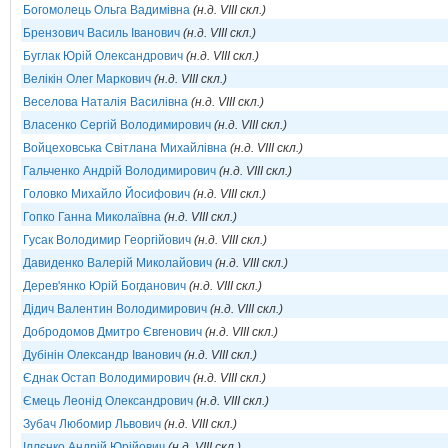
Богомолець Ольга Вадимівна
(н.д. VIII скл.)
Брензович Василь Іванович
(н.д. VIII скл.)
Буглак Юрій Олександрович
(н.д. VIII скл.)
Велікін Олег Маркович
(н.д. VIII скл.)
Веселова Наталія Василівна
(н.д. VIII скл.)
Власенко Сергій Володимирович
(н.д. VIII скл.)
Войцеховська Світлана Михайлівна
(н.д. VIII скл.)
Гальченко Андрій Володимирович
(н.д. VIII скл.)
Головко Михайло Йосифович
(н.д. VIII скл.)
Гопко Ганна Миколаївна
(н.д. VIII скл.)
Гусак Володимир Георгійович
(н.д. VIII скл.)
Давиденко Валерій Миколайович
(н.д. VIII скл.)
Дерев'янко Юрій Богданович
(н.д. VIII скл.)
Дідич Валентин Володимирович
(н.д. VIII скл.)
Добродомов Дмитро Євгенович
(н.д. VIII скл.)
Дубінін Олександр Іванович
(н.д. VIII скл.)
Єднак Остап Володимирович
(н.д. VIII скл.)
Ємець Леонід Олександрович
(н.д. VIII скл.)
Зубач Любомир Львович
(н.д. VIII скл.)
Іллєнко Андрій Юрійович
(н.д. VIII скл.)