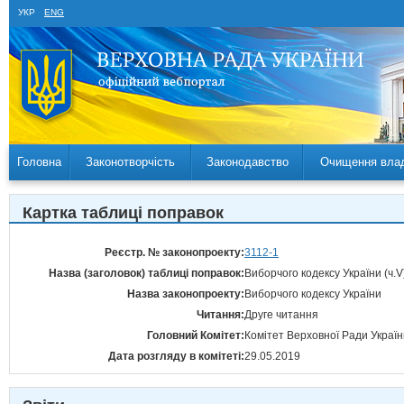
УКР
ENG
Головна
Законотворчість
Законодавство
Очищення вла
Картка таблиці поправок
Реєстр. № законопроекту:
3112-1
Назва (заголовок) таблиці поправок:
Виборчого кодексу України (ч.V
Назва законопроекту:
Виборчого кодексу України
Читання:
Друге читання
Головний Комітет:
Комітет Верховної Ради Україн
Дата розгляду в комітеті:
29.05.2019