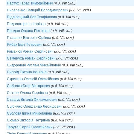
Пастух Тарас Тимофійович
(н.д. VIII скл.)
Писаренко Валерій Володимирович
(н.д. VIII скл.)
Підлісецький Лев Теофілович
(н.д. VIII скл.)
Подоляк Ірина Ігорівна
(н.д. VIII скл.)
Продан Оксана Петрівна
(н.д. VIII скл.)
Пташник Вікторія Юріївна
(н.д. VIII скл.)
Рибак Іван Петрович
(н.д. VIII скл.)
Романюк Роман Сергійович
(н.д. VIII скл.)
Семенуха Роман Сергійович
(н.д. VIII скл.)
Сидорович Руслан Михайлович
(н.д. VIII скл.)
Сироїд Оксана Іванівна
(н.д. VIII скл.)
Скрипник Олексій Олексійович
(н.д. VIII скл.)
Соболєв Єгор Вікторович
(н.д. VIII скл.)
Сотник Олена Сергіївна
(н.д. VIII скл.)
Сташук Віталій Филимонович
(н.д. VIII скл.)
Сугоняко Олександр Леонідович
(н.д. VIII скл.)
Суслова Ірина Миколаївна
(н.д. VIII скл.)
Сюмар Вікторія Петрівна
(н.д. VIII скл.)
Тарута Сергій Олексійович
(н.д. VIII скл.)