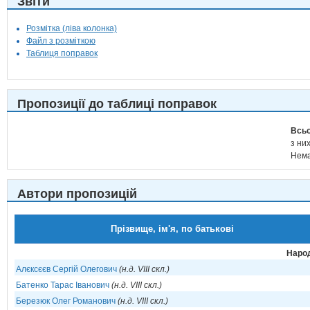
Звіти
Розмітка (ліва колонка)
Файл з розміткою
Таблиця поправок
Пропозиції до таблиці поправок
Всьо
з них
Нема
Автори пропозицій
Прізвище, ім'я, по батькові
Народ
Алєксєєв Сергій Олегович
(н.д. VIII скл.)
Батенко Тарас Іванович
(н.д. VIII скл.)
Березюк Олег Романович
(н.д. VIII скл.)