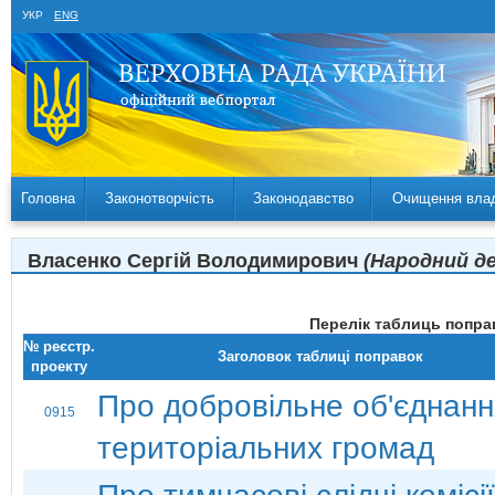
УКР
ENG
Головна
Законотворчість
Законодавство
Очищення вла
Власенко Сергій Володимирович
(Народний де
Перелік таблиць поправ
№ реєстр.
Заголовок таблиці поправок
проекту
Про добровільне об'єднанн
0915
територіальних громад