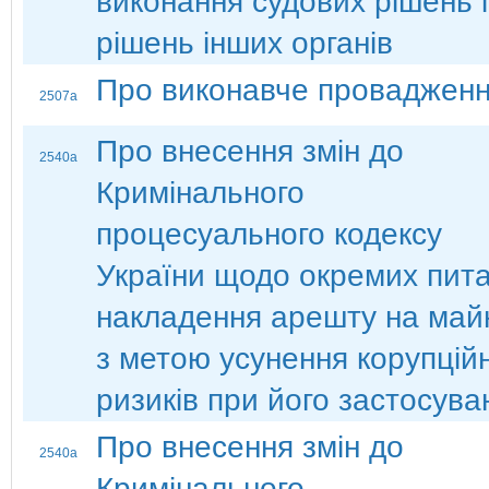
виконання судових рішень і
рішень інших органів
Про виконавче проваджен
2507а
Про внесення змін до
2540а
Кримінального
процесуального кодексу
України щодо окремих пит
накладення арешту на май
з метою усунення корупцій
ризиків при його застосува
Про внесення змін до
2540а
Кримінального