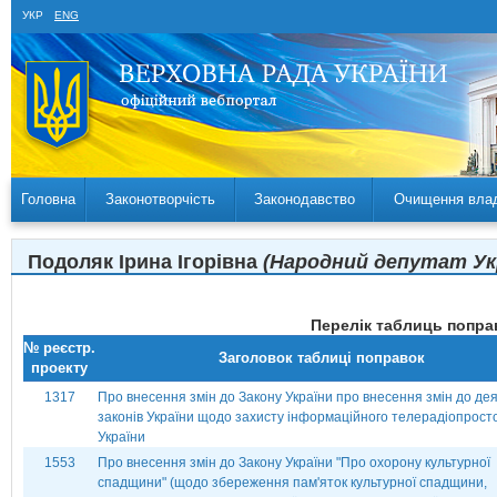
УКР
ENG
Головна
Законотворчість
Законодавство
Очищення вла
Подоляк Ірина Ігорівна
(Народний депутат Укра
Перелік таблиць поправ
№ реєстр.
Заголовок таблиці поправок
проекту
1317
Про внесення змін до Закону України про внесення змін до де
законів України щодо захисту інформаційного телерадіопрост
України
1553
Про внесення змін до Закону України "Про охорону культурної
спадщини" (щодо збереження пам'яток культурної спадщини,