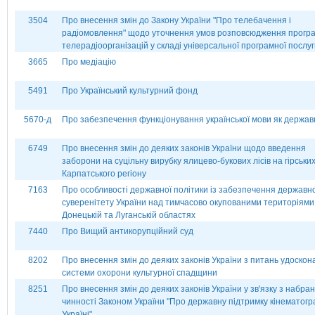
3504
Про внесення змін до Закону України "Про телебачення і
радіомовлення" щодо уточнення умов розповсюдження прогр
телерадіоорганізацій у складі універсальної програмної послу
3665
Про медіацію
5491
Про Український культурний фонд
5670-д
Про забезпечення функціонування української мови як держав
6749
Про внесення змін до деяких законів України щодо введення
заборони на суцільну вирубку ялицево-букових лісів на гірськи
Карпатського регіону
7163
Про особливості державної політики із забезпечення державн
суверенітету України над тимчасово окупованими територіями
Донецькій та Луганській областях
7440
Про Вищий антикорупційний суд
8202
Про внесення змін до деяких законів України з питань удоско
системи охорони культурної спадщини
8251
Про внесення змін до деяких законів України у зв'язку з набра
чинності Законом України "Про державну підтримку кінематогра
Україні"