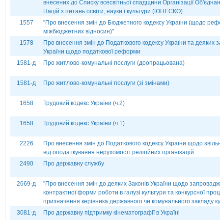
внесених до Списку всесвітньої спадщини Організації Об'єдна
Націй з питань освіти, науки і культури (ЮНЕСКО)
1557
"Про внесення змін до Бюджетного кодексу України (щодо ре
міжбюджетних відносин)"
1578
Про внесення змін до Податкового кодексу України та деяких з
України щодо податкової реформи
1581-д
Про житлово-комунальні послуги (доопрацьована)
1581-д
Про житлово-комунальні послуги (зі змінами)
1658
Трудовий кодекс України (ч.2)
1658
Трудовий кодекс України (ч.1)
2226
Про внесення змін до Податкового кодексу України щодо звіл
від оподаткування нерухомості релігійних організацій
2490
Про державну службу
2669-д
"Про внесення змін до деяких Законів України щодо запровад
контрактної форми роботи в галузі культури та конкурсної про
призначення керівника державного чи комунального закладу к
3081-д
Про державну підтримку кінематографії в Україні