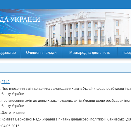
одавство
Очищення влади
Міжнародна діяльність
Інфо
:
2742
:
Про внесення змін до деяких законодавчих актів України щодо розбудови інс
банку України
:
про внесення змін до деяких законодавчих актів України щодо розбудови інс
банку України
:
Друге читання
:
Комітет Верховної Ради України з питань фінансової політики і банківської ді
:
04.06.2015