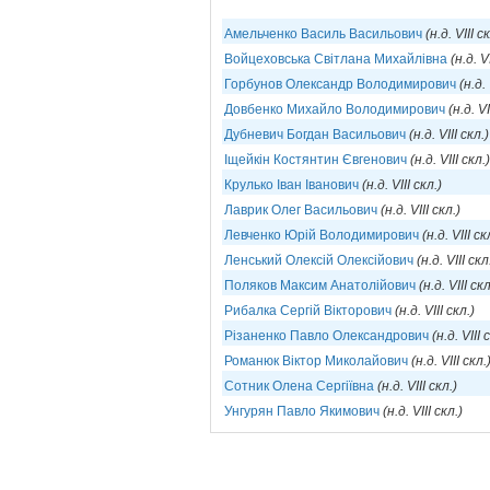
Амельченко Василь Васильович
(н.д. VIII с
Войцеховська Світлана Михайлівна
(н.д. V
Горбунов Олександр Володимирович
(н.д. 
Довбенко Михайло Володимирович
(н.д. VI
Дубневич Богдан Васильович
(н.д. VIII скл.)
Іщейкін Костянтин Євгенович
(н.д. VIII скл.)
Крулько Іван Іванович
(н.д. VIII скл.)
Лаврик Олег Васильович
(н.д. VIII скл.)
Левченко Юрій Володимирович
(н.д. VIII ск
Ленський Олексій Олексійович
(н.д. VIII скл
Поляков Максим Анатолійович
(н.д. VIII скл
Рибалка Сергій Вікторович
(н.д. VIII скл.)
Різаненко Павло Олександрович
(н.д. VIII 
Романюк Віктор Миколайович
(н.д. VIII скл.
Сотник Олена Сергіївна
(н.д. VIII скл.)
Унгурян Павло Якимович
(н.д. VIII скл.)