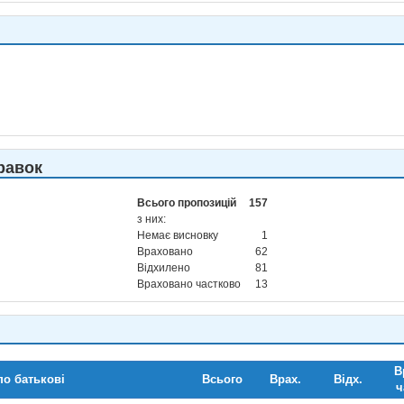
равок
Всього пропозицій
157
з них:
Немає висновку
1
Враховано
62
Відхилено
81
Враховано частково
13
В
по батькові
Всього
Врах.
Відх.
ч