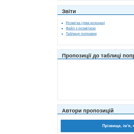
Звіти
Розмітка (ліва колонка)
Файл з розміткою
Таблиця поправок
Пропозиції до таблиці поп
Автори пропозицій
Прізвище, ім'я, 