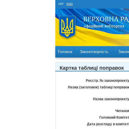
УКР
ENG
Головна
Законотворчість
Закон
Картка таблиці поправок
Реєстр. № законопроекту
Назва (заголовок) таблиці поправок
Назва законопроекту
Читання
Головний Комітет
Дата розгляду в комітеті