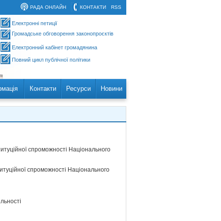
РАДА ОНЛАЙН
КОНТАКТИ
RSS
Електронні петиції
Громадське обговорення законопроєктів
Електронний кабінет громадянина
Повний цикл публічної політики
рмація
Контакти
Ресурси
Новини
титуційної спроможності Національного
титуційної спроможності Національного
яльності