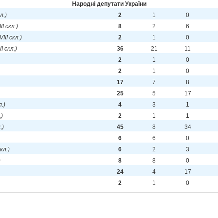
Народні депутати України
кл.)
2
1
0
III скл.)
8
2
6
VIII скл.)
2
1
0
II скл.)
36
21
11
2
1
0
2
1
0
17
7
8
25
5
17
л.)
4
3
1
.)
2
1
1
.)
45
8
34
6
6
0
скл.)
6
2
3
)
8
8
0
24
4
17
2
1
0