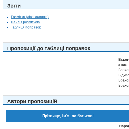
Звіти
Розмітка (ліва колонка)
Файл з розміткою
Таблиця поправок
Пропозиції до таблиці поправок
Всьог
з них:
Врахо
Відхи
Врахо
Врахо
Автори пропозицій
Прізвище, ім'я, по батькові
Народ