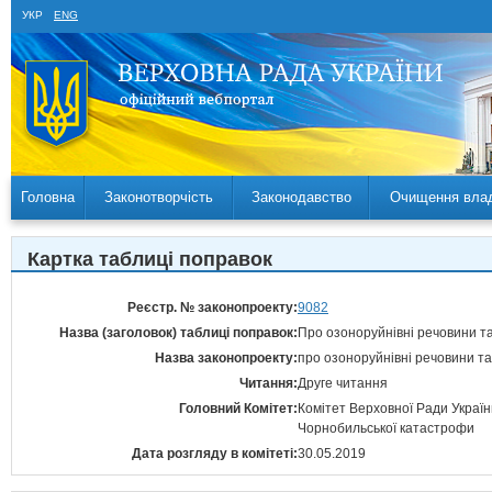
УКР
ENG
Головна
Законотворчість
Законодавство
Очищення вла
Картка таблиці поправок
Реєстр. № законопроекту:
9082
Назва (заголовок) таблиці поправок:
Про озоноруйнівні речовини та
Назва законопроекту:
про озоноруйнівні речовини та
Читання:
Друге читання
Головний Комітет:
Комітет Верховної Ради України
Чорнобильської катастрофи
Дата розгляду в комітеті:
30.05.2019