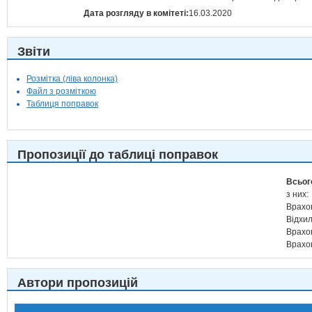
Дата розгляду в комітеті:
16.03.2020
Звіти
Розмітка (ліва колонка)
Файл з розміткою
Таблиця поправок
Пропозиції до таблиці поправок
Всьог
з них:
Врахо
Відхи
Врахо
Врахо
Автори пропозицій