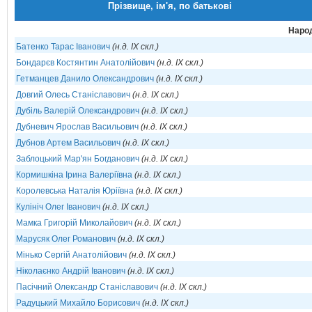
Прізвище, ім'я, по батькові
Народ
Батенко Тарас Іванович
(н.д. IX скл.)
Бондарєв Костянтин Анатолійович
(н.д. IX скл.)
Гетманцев Данило Олександрович
(н.д. IX скл.)
Довгий Олесь Станіславович
(н.д. IX скл.)
Дубіль Валерій Олександрович
(н.д. IX скл.)
Дубневич Ярослав Васильович
(н.д. IX скл.)
Дубнов Артем Васильович
(н.д. IX скл.)
Заблоцький Мар'ян Богданович
(н.д. IX скл.)
Кормишкіна Ірина Валеріївна
(н.д. IX скл.)
Королевська Наталія Юріївна
(н.д. IX скл.)
Кулініч Олег Іванович
(н.д. IX скл.)
Мамка Григорій Миколайович
(н.д. IX скл.)
Марусяк Олег Романович
(н.д. IX скл.)
Мінько Сергій Анатолійович
(н.д. IX скл.)
Ніколаєнко Андрій Іванович
(н.д. IX скл.)
Пасічний Олександр Станіславович
(н.д. IX скл.)
Радуцький Михайло Борисович
(н.д. IX скл.)