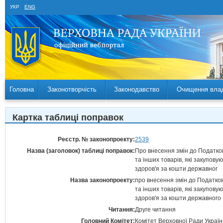
УКР
ENG
Головна
Законотворчість
Законодавство
Очищення вла
Картка таблиці поправок
Реєстр. № законопроекту:
2539
Назва (заголовок) таблиці поправок:
Про внесення змін до Податков
та інших товарів, які закупов
здоров'я за кошти державног
Назва законопроекту:
про внесення змін до Податков
та інших товарів, які закупов
здоров'я за кошти державного
Читання:
Друге читання
Головний Комітет:
Комітет Верховної Ради України