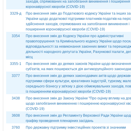
заходів, спрямованих на запобігання виникнення і поширення
коронавірусної хвороби (СОVІD-19)
3329-д
Про внесення змін до Податкового кодексу України та інших за
України щодо додаткової підтримки платників податків на пері
здійснення заходів, спрямованих на запобігання виникнення і
поширення короновірусної хвороби (СОVІD-19)
3354
Про внесення змін до Кодексу України про адміністративні
правопорушення та Кримінального кодексу України щодо пос
відповідальності за невиконання законних вимог та перешкод
діяльності народного депутата України, Рахункової палати, де
місц
3355-1
Про внесення змін до деяких законів України щодо визначення
суб'єктів, на яких поширюється дія антикорупційного законода
3377
Про внесення змін до деяких законодавчих актів щодо державн
підтримки сфери культури, креативних індустрій, туризму, мало
середнього бізнесу у зв'язку з дією обмежувальних заходів, по
із поширенням коронавірусної хвороби (СОVІD-19)
3438
Про внесення змін до Закону України "Про оцінку впливу на дов
щодо запобігання виникненню і поширенню коронавірусної хв
(СОVІD-19)
3608
Про внесення змін до Регламенту Верховної Ради України щод
графіку проведення пленарних засідань
3760
Про державну підтримку інвестиційних проектів зі значними