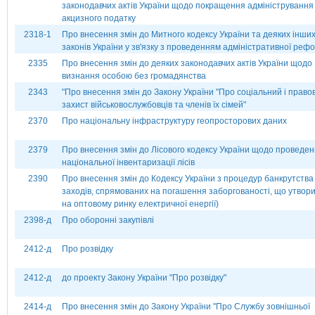
законодавчих актів України щодо покращення адміністрування
акцизного податку
2318-1
Про внесення змін до Митного кодексу України та деяких інши
законів України у зв'язку з проведенням адміністративної реф
2335
Про внесення змін до деяких законодавчих актів України щодо
визнання особою без громадянства
2343
"Про внесення змін до Закону України "Про соціальний і право
захист військовослужбовців та членів їх сімей"
2370
Про національну інфраструктуру геопросторових даних
2379
Про внесення змін до Лісового кодексу України щодо проведе
національної інвентаризації лісів
2390
Про внесення змін до Кодексу України з процедур банкрутства
заходів, спрямованих на погашення заборгованості, що утвор
на оптовому ринку електричної енергії)
2398-д
Про оборонні закупівлі
2412-д
Про розвідку
2412-д
до проекту Закону України "Про розвідку"
2414-д
Про внесення змін до Закону України "Про Службу зовнішньої