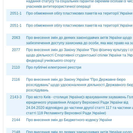
надання статусу та соціальних гарантій окремим особам із чи
учасників антитерористичної операції
2051-1
Про обмеження обігу пластикових пакетів на території України
2051-1
Про обмеження обігу пластикових пакетів на території України
2063
Про внесення змін до деяких законодавчих актів України щодо
забезпечення доступу захисника до особи, яка має право на з
2077
Про внесення змін до Закону України "Про фізичну культуру і с
щодо діяльності Спортивної студентської спілки України та Укр
федерації учнівського спорту
2110
Про публічні електронні реєстри
2116
Про внесення змін до Закону України "Про Державне бюро
розслідувань" щодо удосконалення діяльності Державного бю
розслідувань
2143-3
Про місто Київ - столицю України(з врахуванням зауважень Го
юридичного управління Апарату Верховної Ради України від
24.04.2020 відповідно до частини другої статті 117 та частини
статті 118 Регламенту Верховної Ради України)
2144
Про внесення змін до Бюджетного кодексу України
2148
Про внесення змін до деяких законодавчих актів України щодо