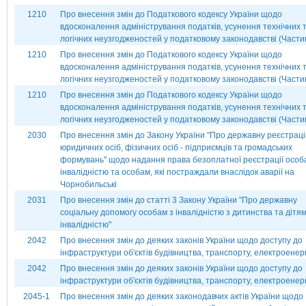
1210
Про внесення змін до Податкового кодексу України щодо
вдосконалення адміністрування податків, усунення технічних 
логічних неузгодженостей у податковому законодавстві (Частин
1210
Про внесення змін до Податкового кодексу України щодо
вдосконалення адміністрування податків, усунення технічних 
логічних неузгодженостей у податковому законодавстві (Частин
1210
Про внесення змін до Податкового кодексу України щодо
вдосконалення адміністрування податків, усунення технічних 
логічних неузгодженостей у податковому законодавстві (Частина
2030
Про внесення змін до Закону України "Про державну реєстрац
юридичних осіб, фізичних осіб - підприємців та громадських
формувань" щодо надання права безоплатної реєстрації особ
інвалідністю та особам, які постраждали внаслідок аварії на
Чорнобильські
2031
Про внесення змін до статті 3 Закону України "Про державну
соціальну допомогу особам з інвалідністю з дитинства та дітям
інвалідністю"
2042
Про внесення змін до деяких законів України щодо доступу до
інфраструктури об'єктів будівництва, транспорту, електроенер
2042
Про внесення змін до деяких законів України щодо доступу до
інфраструктури об'єктів будівництва, транспорту, електроенер
2045-1
Про внесення змін до деяких законодавчих актів України щодо