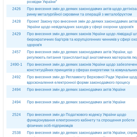
розвідки України"
2426
Про внесення змін до деяких законодавчих актів щодо детініза
ринку металургійної сировини та операцій з металобрухтом
2428
Проект Закону про внесення змін до деяких законодавчих актів
України щодо невідкладних заходів у сфері охорони здоров'я
2429
Про внесення змін до деяких законів України щодо ліквідації ш
бюрократичних бар'єрів та корупціогенних чинників у сфері ох
здоров'я
2457
Про внесення змін до деяких законодавчих актів України, що
регулюють питання трансплантації анатомічних матеріалів лю
2490-1
Про внесення змін до деяких законів України щодо забезпече
конституційних принципів у сферах енергетики та комунальних
2492
Про внесення змін до Регламенту Верховної Ради України щод
вдосконалення електронної форми законодавчого процесу
2494
Про внесення змін до деяких законодавчих актів України
2494
Про внесення змін до деяких законодавчих актів України
2524
Про внесення змін до Податкового кодексу України щодо
функціонування електронного кабінету та спрощення роботи
фізичних осіб-підприємців
2538
Про внесення змін до деяких законодавчих актів України, спр