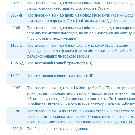
1059
Про внесення змін до деяких законодавчих актів України щодо
стимулювання інвестиційної діяльності в Україні
1067-д
Про внесення змін до деяких законодавчих актів України щодо
прискорення дерегуляції у сфері господарської діяльності
1109
Про внесення змін до деяких законів України щодо розширенн
переліку кредитних договорів, на які поширюється дія Закону У
"Про споживче кредитування"
1152-1
Про внесення змін до Кримінального кодексу України щодо
відповідальності за фальсифікацію лікарських засобів або обіг
фальсифікованих лікарських засобів
1182-1-д
Про внутрішній водний транспорт (ч.І)
1182-1-д
Про внутрішній водний транспорт (ч.ІІ)
1197
Про внесення змін до статті 6 Закону України "Про статус вете
війни, гарантії їх соціального захисту" (щодо забезпечення пр
військовослужбовців Військово-морських сил та Повітряних сил
Збройних Сил України на отримання статусу учасника бойових 
1198
Про внесення зміни до статті 13 Закону України "Про статус в
війни, гарантії їх соціального захисту" щодо посилення соціал
захисту окремих категорій осіб з інвалідністю внаслідок війни
1208-2
Про Бюро фінансових розслідувань