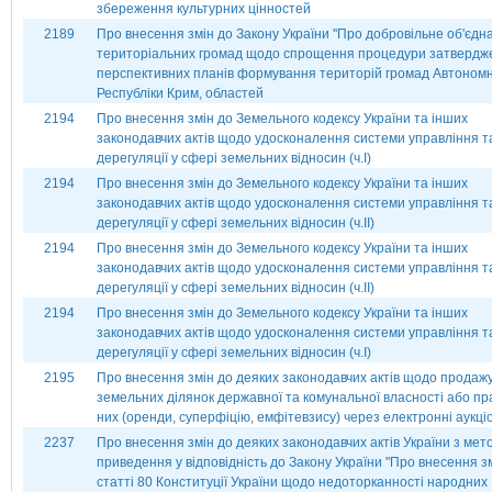
збереження культурних цінностей
2189
Про внесення змін до Закону України ''Про добровільне об'єдн
територіальних громад щодо спрощення процедури затвердж
перспективних планів формування територій громад Автономн
Республіки Крим, областей
2194
Про внесення змін до Земельного кодексу України та інших
законодавчих актів щодо удосконалення системи управління т
дерегуляції у сфері земельних відносин (ч.І)
2194
Про внесення змін до Земельного кодексу України та інших
законодавчих актів щодо удосконалення системи управління т
дерегуляції у сфері земельних відносин (ч.ІІ)
2194
Про внесення змін до Земельного кодексу України та інших
законодавчих актів щодо удосконалення системи управління т
дерегуляції у сфері земельних відносин (ч.ІІ)
2194
Про внесення змін до Земельного кодексу України та інших
законодавчих актів щодо удосконалення системи управління т
дерегуляції у сфері земельних відносин (ч.І)
2195
Про внесення змін до деяких законодавчих актів щодо продаж
земельних ділянок державної та комунальної власності або пр
них (оренди, суперфіцію, емфітевзису) через електронні аукці
2237
Про внесення змін до деяких законодавчих актів України з мет
приведення у відповідність до Закону України "Про внесення з
статті 80 Конституції України щодо недоторканності народних