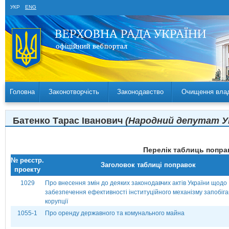
УКР
ENG
Головна
Законотворчість
Законодавство
Очищення вла
Батенко Тарас Іванович
(Народний депутат Укр
Перелік таблиць поправ
№ реєстр.
Заголовок таблиці поправок
проекту
1029
Про внесення змін до деяких законодавчих актів України щодо
забезпечення ефективності інституційного механізму запобіг
корупції
1055-1
Про оренду державного та комунального майна