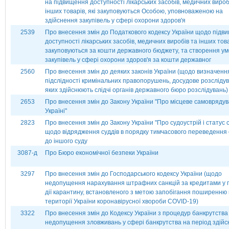
на підвищення доступності лікарських засобів, медичних вироб
інших товарів, які закуповуються Особою, уповноваженою на
здійснення закупівель у сфері охорони здоров'я
2539
Про внесення змін до Податкового кодексу України щодо підв
доступності лікарських засобів, медичних виробів та інших товар
закуповуються за кошти державного бюджету, та створення ум
закупівель у сфері охорони здоров'я за кошти державног
2560
Про внесення змін до деяких законів України (щодо визначенн
підслідності кримінальних правопорушень, досудове розсліду
яких здійснюють слідчі органів державного бюро розслідувань)
2653
Про внесення змін до Закону України "Про місцеве самоврядув
Україні"
2823
Про внесення змін до Закону України "Про судоустрій і статус с
щодо відрядження суддів в порядку тимчасового переведення 
до іншого суду
3087-д
Про Бюро економічної безпеки України
3297
Про внесення змін до Господарського кодексу України (щодо
недопущення нарахування штрафних санкцій за кредитами у 
дії карантину, встановленого з метою запобігання поширенню
території України коронавірусної хвороби СОVІD-19)
3322
Про внесення змін до Кодексу України з процедур банкрутства
недопущення зловживань у сфері банкрутства на період здій