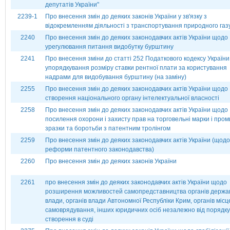
депутатів України"
2239-1
Про внесення змін до деяких законів України у зв'язку з
відокремленням діяльності з транспортування природного газ
2240
Про внесення змін до деяких законодавчих актів України щодо
урегулювання питання видобутку бурштину
2241
Про внесення зміни до статті 252 Податкового кодексу Україн
упорядкування розміру ставки рентної плати за користування
надрами для видобування бурштину (на заміну)
2255
Про внесення змін до деяких законодавчих актів України щодо
створення національного органу інтелектуальної власності
2258
Про внесення змін до деяких законодавчих актів України щодо
посилення охорони і захисту прав на торговельні марки і пром
зразки та боротьби з патентним тролінгом
2259
Про внесення змін до деяких законодавчих актів України (щодо
реформи патентного законодавства)
2260
Про внесення змін до деяких законів України
2261
про внесення змін до деяких законодавчих актів України щодо
розширення можливостей самопредставництва органів держа
влади, органів влади Автономної Республіки Крим, органів місц
самоврядування, інших юридичних осіб незалежно від порядку 
створення в суді