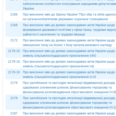
забезпечення особистого голосування народними депутатами
України
2166
Про внесення змін до Закону України ''Про збір та облік єдиног
на загальнообов'язкове державне соціальне страхування
2168
Про внесення змін до деяких законодавчих актів України щодо
формування державної політики у сфері праці, трудових відно
зайнятості населення та трудової міграції
2172
Про внесення змін до деяких законодавчих актів України щодо
зменшення тиску на бізнес з боку органів ринкового нагляду
2178-10
Про внесення змін до деяких законодавчих актів України щодо 
земель сільськогосподарського призначення (чІV)
2178-10
Про внесення змін до деяких законодавчих актів України щодо 
земель сільськогосподарського призначення (чІ)
2178-10
Про внесення змін до деяких законодавчих актів України щодо 
земель сільськогосподарського призначення (ч.V)
2179
Про запобігання та протидію легалізації (відмиванню) доходів,
одержаних злочинним шляхом, фінансуванню тероризму та
фінансуванню розповсюдження зброї масового знищення (Ч.ІІ)
2179
Про запобігання та протидію легалізації (відмиванню) доходів,
одержаних злочинним шляхом, фінансуванню тероризму та
фінансуванню розповсюдження зброї масового знищення (Ч.1
2187
Про внесення змін до деяких законодавчих актів України щодо