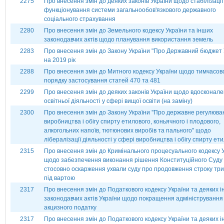
2275
Про внесення змін до деяких законів України щодо стабілізації
функціонування системи загальнообов'язкового державного
соціального страхування
2280
Про внесення змін до Земельного кодексу України та інших
законодавчих актів щодо планування використання земель
2283
Про внесення змін до Закону України "Про Державний бюджет 
на 2019 рік
2288
Про внесення змін до Митного кодексу України щодо тимчасов
порядку застосування статей 470 та 481
2299
Про внесення змін до деяких законів України щодо вдосконал
освітньої діяльності у сфері вищої освіти (на заміну)
2300
Про внесення змін до Закону України ''Про державне регулюва
виробництва і обігу спирту етилового, коньячного і плодового,
алкогольних напоїв, тютюнових виробів та пального'' щодо
лібералізації діяльності у сфері виробництва і обігу спирту ет
2315
Про внесення змін до Кримінального процесуального кодексу 
щодо забезпечення виконання рішення Конституційного Суду 
стосовно оскарження ухвали суду про продовження строку тр
під вартою
2317
Про внесення змін до Податкового кодексу України та деяких 
законодавчих актів України щодо покращення адміністрування
акцизного податку
2317
Про внесення змін до Податкового кодексу України та деяких 