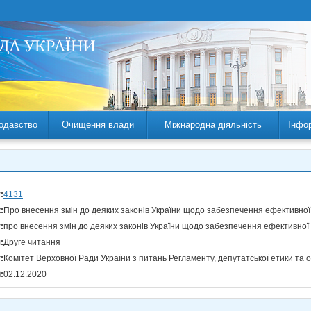
одавство
Очищення влади
Міжнародна діяльність
Інфо
:
4131
:
Про внесення змін до деяких законів України щодо забезпечення ефективної
:
про внесення змін до деяких законів України щодо забезпечення ефективної
:
Друге читання
:
Комітет Верховної Ради України з питань Регламенту, депутатської етики та 
:
02.12.2020