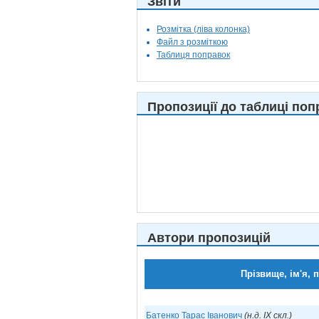
Звіти
Розмітка (ліва колонка)
Файл з розміткою
Таблиця поправок
Пропозиції до таблиці поп
Автори пропозицій
Прізвище, ім'я, 
Батенко Тарас Іванович
(н.д. IX скл.)