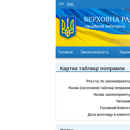
УКР
ENG
Головна
Законотворчість
Закон
Картка таблиці поправок
Реєстр. № законопроекту
Назва (заголовок) таблиці поправок
Назва законопроекту
Читання
Головний Комітет
Дата розгляду в комітеті