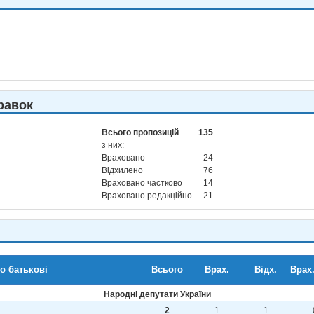
равок
Всього пропозицій
135
з них:
Враховано
24
Відхилено
76
Враховано частково
14
Враховано редакційно
21
по батькові
Всього
Врах.
Відх.
Врах.
Народні депутати України
2
1
1