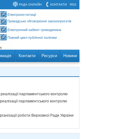
РАДА ОНЛАЙН
КОНТАКТИ
RSS
Електронні петиції
Громадське обговорення законопроєктів
Електронний кабінет громадянина
Повний цикл публічної політики
рмація
Контакти
Ресурси
Новини
 реалізації парламентського контролю
 реалізації парламентського контролю
організації роботи Верховної Ради України