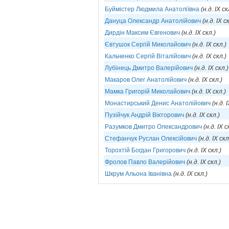
Буймістер Людмила Анатоліївна
(н.д. IX ск
Дануца Олександр Анатолійович
(н.д. IX с
Дирдін Максим Євгенович
(н.д. IX скл.)
Євтушок Сергій Миколайович
(н.д. IX скл.)
Кальченко Сергій Віталійович
(н.д. IX скл.)
Лубінець Дмитро Валерійович
(н.д. IX скл.)
Макаров Олег Анатолійович
(н.д. IX скл.)
Мамка Григорій Миколайович
(н.д. IX скл.)
Монастирський Денис Анатолійович
(н.д. 
Пузійчук Андрій Вікторович
(н.д. IX скл.)
Разумков Дмитро Олександрович
(н.д. IX с
Стефанчук Руслан Олексійович
(н.д. IX скл
Торохтій Богдан Григорович
(н.д. IX скл.)
Фролов Павло Валерійович
(н.д. IX скл.)
Шкрум Альона Іванівна
(н.д. IX скл.)