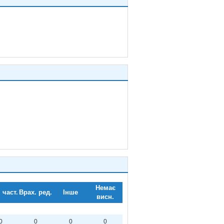
Немає
 част.
Врах. ред.
Інше
висн.
0
0
0
0