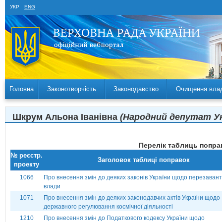
УКР
ENG
Головна
Законотворчість
Законодавство
Очищення вла
Шкрум Альона Іванівна
(Народний депутат Укр
Перелік таблиць поправ
№ реєстр.
Заголовок таблиці поправок
проекту
1066
Про внесення змін до деяких законів України щодо перезаван
влади
1071
Про внесення змін до деяких законодавчих актів України щодо
державного регулювання космічної діяльності
1210
Про внесення змін до Податкового кодексу України щодо