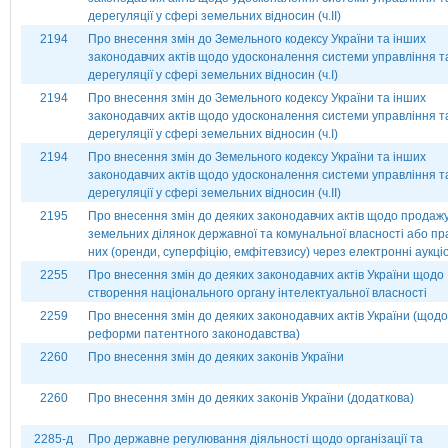
дерегуляції у сфері земельних відносин (ч.ІІ)
2194
Про внесення змін до Земельного кодексу України та інших
законодавчих актів щодо удосконалення системи управління т
дерегуляції у сфері земельних відносин (ч.І)
2194
Про внесення змін до Земельного кодексу України та інших
законодавчих актів щодо удосконалення системи управління т
дерегуляції у сфері земельних відносин (ч.І)
2194
Про внесення змін до Земельного кодексу України та інших
законодавчих актів щодо удосконалення системи управління т
дерегуляції у сфері земельних відносин (ч.ІІ)
2195
Про внесення змін до деяких законодавчих актів щодо продаж
земельних ділянок державної та комунальної власності або пр
них (оренди, суперфіцію, емфітевзису) через електронні аукці
2255
Про внесення змін до деяких законодавчих актів України щодо
створення національного органу інтелектуальної власності
2259
Про внесення змін до деяких законодавчих актів України (щодо
реформи патентного законодавства)
2260
Про внесення змін до деяких законів України
2260
Про внесення змін до деяких законів України (додаткова)
2285-д
Про державне регулювання діяльності щодо організації та