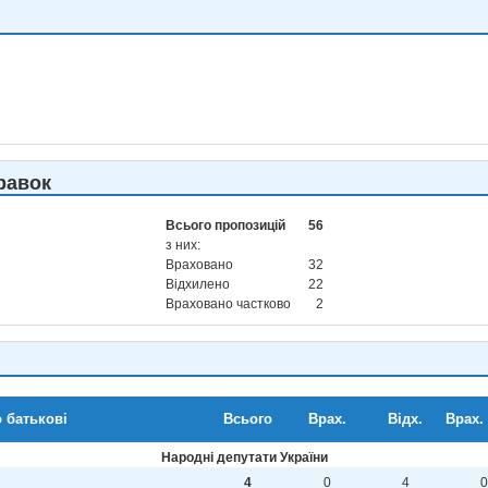
равок
Всього пропозицій
56
з них:
Враховано
32
Відхилено
22
Враховано частково
2
о батькові
Всього
Врах.
Відх.
Врах. 
Народні депутати України
4
0
4
0