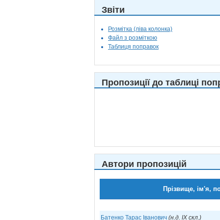
Звіти
Розмітка (ліва колонка)
Файл з розміткою
Таблиця поправок
Пропозиції до таблиці поп
Автори пропозицій
Прізвище, ім'я, п
Батенко Тарас Іванович
(н.д. IX скл.)