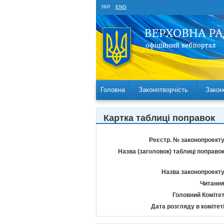
УКР
ENG
Головна
Законотворчість
Закон
Картка таблиці поправок
Реєстр. № законопроекту
Назва (заголовок) таблиці поправок
Назва законопроекту
Читання
Головний Комітет
Дата розгляду в комітеті