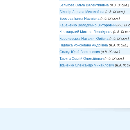
Бєлькова Ольга Валентинівна
(н.д. IX скл.)
Білозір Лариса Миколаївна
(н.д. IX скл.)
Борзова Ірина Наумівна
(н.д. IX скл.)
Кабаченко Володимир Вікторович
(н.д. IX 
Княжицький Микола Леонідович
(н.д. IX скл
Королевська Наталія Юріївна
(н.д. IX скл.)
Підласа Роксолана Андріївна
(н.д. IX скл.)
Солод Юрій Васильович
(н.д. IX скл.)
Тарута Сергій Олексійович
(н.д. IX скл.)
Ткаченко Олександр Михайлович
(н.д. IX с