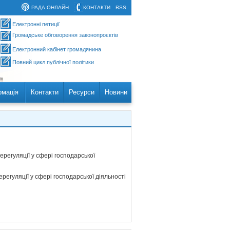
РАДА ОНЛАЙН
КОНТАКТИ
RSS
Електронні петиції
Громадське обговорення законопроєктів
Електронний кабінет громадянина
Повний цикл публічної політики
рмація
Контакти
Ресурси
Новини
регуляції у сфері господарської
регуляції у сфері господарської діяльності