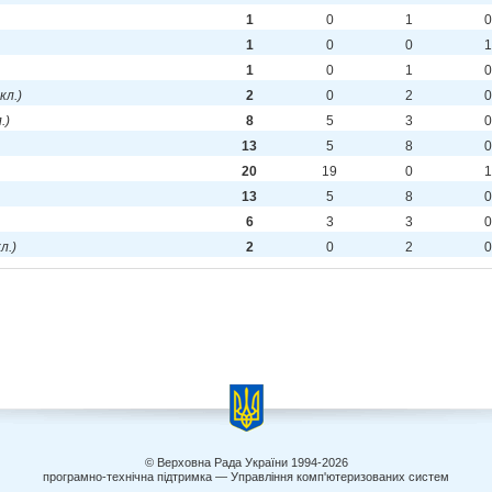
1
0
1
0
1
0
0
1
1
0
1
0
скл.)
2
0
2
0
.)
8
5
3
0
13
5
8
0
20
19
0
1
13
5
8
0
6
3
3
0
кл.)
2
0
2
0
© Верховна Рада України 1994-2026
програмно-технічна підтримка — Управління комп'ютеризованих систем