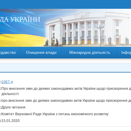
одавство
Очищення влади
Міжнародна діяльність
Інфо
:
1067-д
:
Про внесення змін до деяких законодавчих актів України щодо прискорення де
діяльності
:
про внесення змін до деяких законодавчих актів України щодо прискорення де
:
Друге читання
:
Комітет Верховної Ради України з питань економічного розвитку
:
15.01.2020