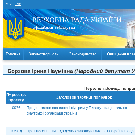
УКР
ENG
Головна
Законотворчість
Законодавство
Очищення вла
Борзова Ірина Наумівна
(Народний депутат Ук
Перелік таблиць поправ
№ реєстр.
Заголовок таблиці поправок
проекту
0976
Про державне визнання і підтримку Пласту - національної
скаутської організації України
1067-д
Про внесення змін до деяких законодавчих актів України щодо