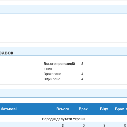
равок
Всього пропозицій
8
з них:
Враховано
4
Відхилено
4
 батькові
Всього
Врах.
Відх.
Врах. 
Народні депутати України
3
0
3
0