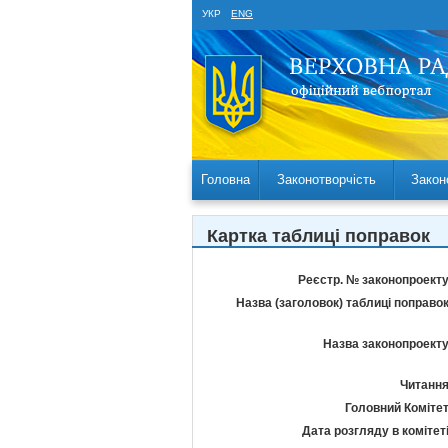
УКР
ENG
Головна
Законотворчість
Закон
Картка таблиці поправок
Реєстр. № законопроекту
Назва (заголовок) таблиці поправок
Назва законопроекту
Читання
Головний Комітет
Дата розгляду в комітеті