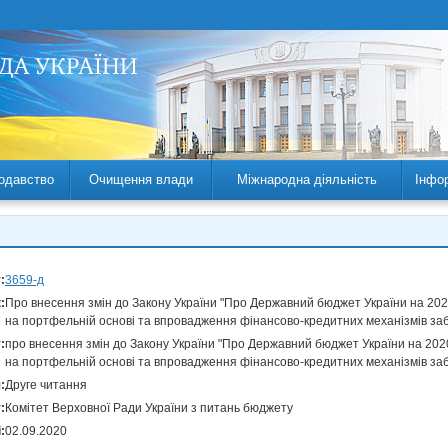
одавство
Очищення влади
Міжнародна діяльність
Інфо
:
3659-д
:
Про внесення змін до Закону України "Про Державний бюджет України на 202
на портфельній основі та впровадження фінансово-кредитних механізмів за
:
про внесення змін до Закону України "Про Державний бюджет України на 202
на портфельній основі та впровадження фінансово-кредитних механізмів за
:
Друге читання
:
Комітет Верховної Ради України з питань бюджету
:
02.09.2020