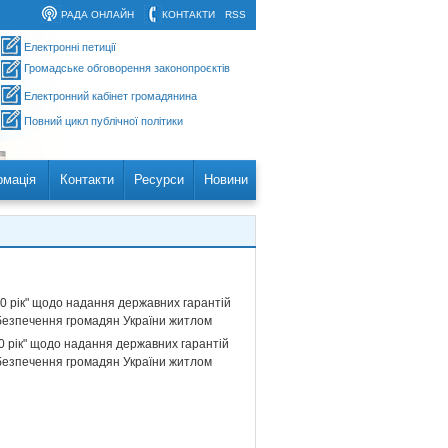
РАДА ОНЛАЙН
КОНТАКТИ
RSS
Електронні петиції
Громадське обговорення законопроєктів
Електронний кабінет громадянина
Повний цикл публічної політики
рмація
Контакти
Ресурси
Новини
0 рік" щодо надання державних гарантій
безпечення громадян України житлом
0 рік" щодо надання державних гарантій
безпечення громадян України житлом