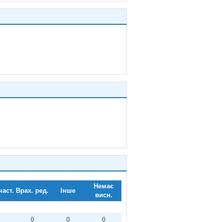
Немає
част.
Врах. ред.
Інше
висн.
0
0
0