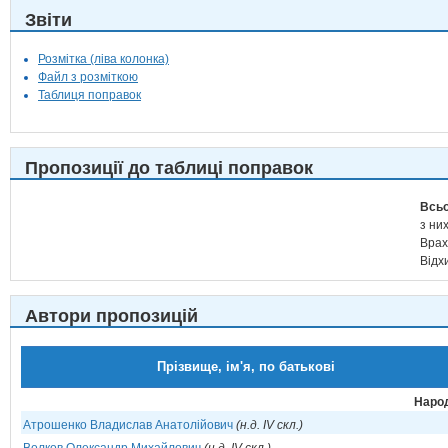
Звіти
Розмітка (ліва колонка)
Файл з розміткою
Таблиця поправок
Пропозиції до таблиці поправок
Всьо
з них
Врах
Відх
Автори пропозицій
Прізвище, ім'я, по батькові
Народ
Атрошенко Владислав Анатолійович
(н.д. IV скл.)