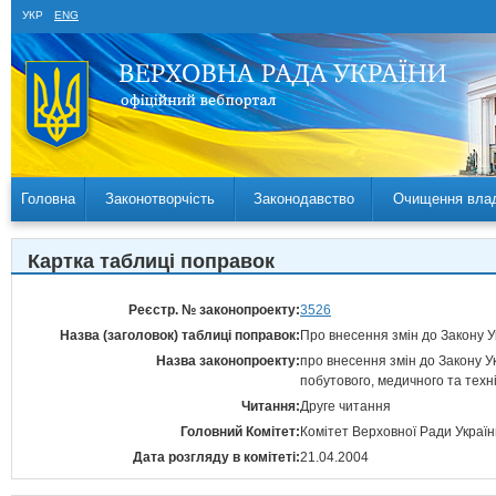
УКР
ENG
Головна
Законотворчість
Законодавство
Очищення вла
Картка таблиці поправок
Реєстр. № законопроекту:
3526
Назва (заголовок) таблиці поправок:
Про внесення змін до Закону Ук
Назва законопроекту:
про внесення змін до Закону Ук
побутового, медичного та техн
Читання:
Друге читання
Головний Комітет:
Комітет Верховної Ради України
Дата розгляду в комітеті:
21.04.2004