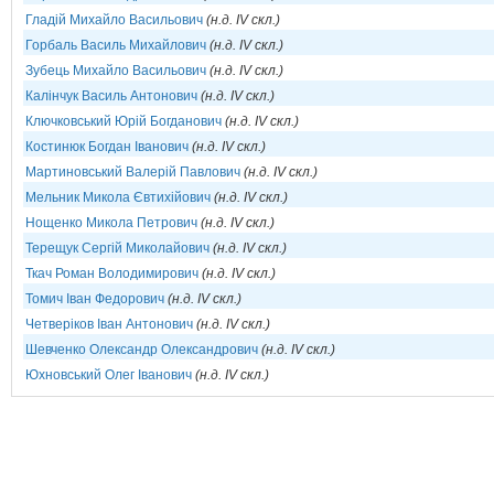
Гладій Михайло Васильович
(н.д. IV скл.)
Горбаль Василь Михайлович
(н.д. IV скл.)
Зубець Михайло Васильович
(н.д. IV скл.)
Калінчук Василь Антонович
(н.д. IV скл.)
Ключковський Юрій Богданович
(н.д. IV скл.)
Костинюк Богдан Іванович
(н.д. IV скл.)
Мартиновський Валерій Павлович
(н.д. IV скл.)
Мельник Микола Євтихійович
(н.д. IV скл.)
Нощенко Микола Петрович
(н.д. IV скл.)
Терещук Сергій Миколайович
(н.д. IV скл.)
Ткач Роман Володимирович
(н.д. IV скл.)
Томич Іван Федорович
(н.д. IV скл.)
Четверіков Іван Антонович
(н.д. IV скл.)
Шевченко Олександр Олександрович
(н.д. IV скл.)
Юхновський Олег Іванович
(н.д. IV скл.)