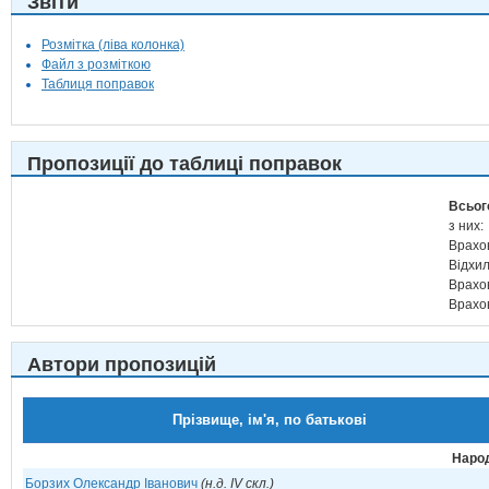
Звіти
Розмітка (ліва колонка)
Файл з розміткою
Таблиця поправок
Пропозиції до таблиці поправок
Всьог
з них:
Врахо
Відхи
Врахо
Врахо
Автори пропозицій
Прізвище, ім'я, по батькові
Народ
Борзих Олександр Іванович
(н.д. IV скл.)