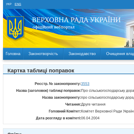
УКР
ENG
Головна
Законотворчість
Законодавство
Очищення вла
Картка таблиці поправок
Реєстр. № законопроекту:
3553
Назва (заголовок) таблиці поправок:
Про сільськогосподарську дора
Назва законопроекту:
про сільськогосподарську дора
Читання:
Друге читання
Головний Комітет:
Комітет Верховної Ради Україн
Дата розгляду в комітеті:
06.04.2004