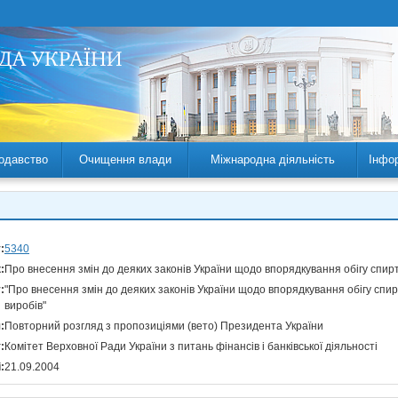
одавство
Очищення влади
Міжнародна діяльність
Інфо
:
5340
:
Про внесення змін до деяких законів України щодо впорядкування обігу спирт
:
"Про внесення змін до деяких законів України щодо впорядкування обігу спир
виробів"
:
Повторний розгляд з пропозиціями (вето) Президента України
:
Комітет Верховної Ради України з питань фінансів і банківської діяльності
:
21.09.2004