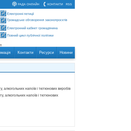
РАДА ОНЛАЙН
КОНТАКТИ
RSS
Електронні петиції
Громадське обговорення законопроєктів
Електронний кабінет громадянина
Повний цикл публічної політики
рмація
Контакти
Ресурси
Новини
у, алкогольних напоїв і тютюнових виробів
ту, алкогольних напоїв і тютюнових