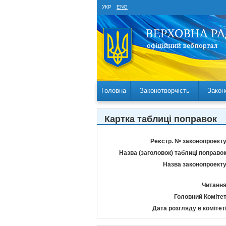
УКР
ENG
Головна
Законотворчість
Закон
Картка таблиці поправок
Реєстр. № законопроекту
Назва (заголовок) таблиці поправок
Назва законопроекту
Читання
Головний Комітет
Дата розгляду в комітеті