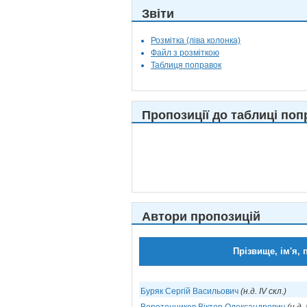
Звіти
Розмітка (ліва колонка)
Файл з розміткою
Таблиця поправок
Пропозиції до таблиці поп
Автори пропозицій
Прізвище, ім'я, 
Буряк Сергій Васильович
(н.д. IV скл.)