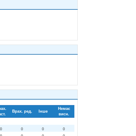
ах.
Немає
Врах. ред.
Інше
аст.
висн.
0
0
0
0