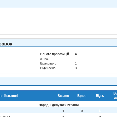
равок
Всього пропозицій
4
з них:
Враховано
1
Відхилено
3
Вр
по батькові
Всього
Врах.
Відх.
ч
Народні депутати України
1
0
1