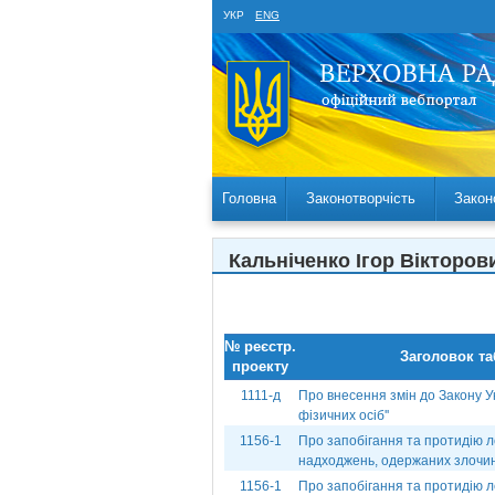
УКР
ENG
Головна
Законотворчість
Закон
Кальніченко Ігор Вікторо
№ реєстр.
Заголовок та
проекту
1111-д
Про внесення змін до Закону Ук
фізичних осіб''
1156-1
Про запобігання та протидію л
надходжень, одержаних злоч
1156-1
Про запобігання та протидію л