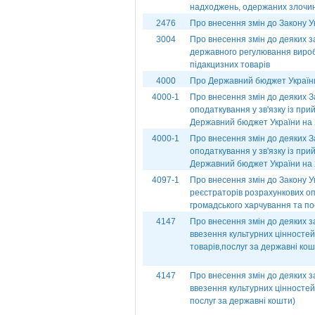
надходжень, одержаних злоч
2476
Про внесення змін до Закону Ук
3004
Про внесення змін до деяких з
державного регулювання вироб
підакцизних товарів
4000
Про Державний бюджет України
4000-1
Про внесення змін до деяких З
оподаткування у зв'язку із при
Державний бюджет України на 2
4000-1
Про внесення змін до деяких З
оподаткування у зв'язку із при
Державний бюджет України на 2
4097-1
Про внесення змін до Закону У
реєстраторів розрахункових опе
громадського харчування та по
4147
Про внесення змін до деяких з
ввезення культурних цінностей 
товарів,послуг за державні кош
4147
Про внесення змін до деяких з
ввезення культурних цінностей 
послуг за державні кошти)