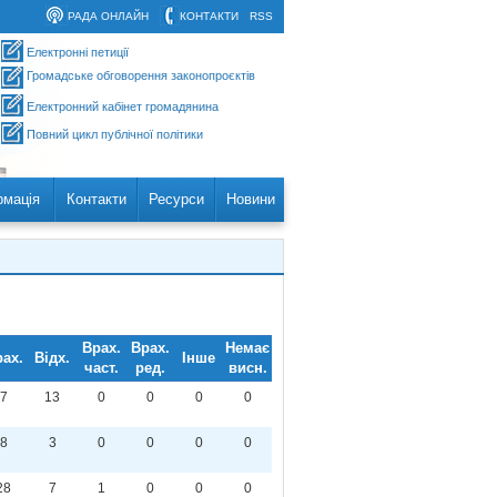
РАДА ОНЛАЙН
КОНТАКТИ
RSS
Електронні петиції
Громадське обговорення законопроєктів
Електронний кабінет громадянина
Повний цикл публічної політики
рмація
Контакти
Ресурси
Новини
Врах.
Врах.
Немає
ах.
Відх.
Інше
част.
ред.
висн.
7
13
0
0
0
0
8
3
0
0
0
0
28
7
1
0
0
0