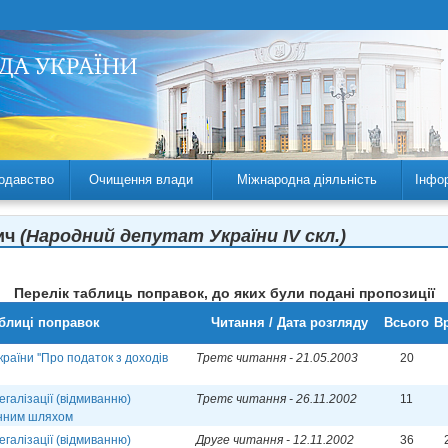
одавство
Очищення влади
Міжнародна діяльність
Інфо
вич
(Народний депутат України IV скл.)
Перелік таблиць поправок, до яких були подані пропозиції
блиці поправок
Читання / Дата розгляду
Всього
Вр
раїни ''Про податок з доходів
Третє читання - 21.05.2003
20
егалізації (відмиванню)
Третє читання - 26.11.2002
11
инним шляхом
егалізації (відмиванню)
Друге читання - 12.11.2002
36