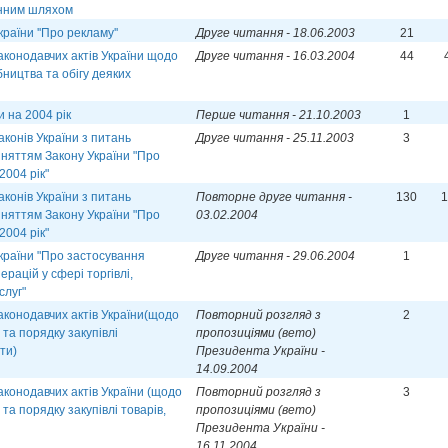
инним шляхом
раїни ''Про рекламу''
Друге читання - 18.06.2003
21
аконодавчих актів України щодо
Друге читання - 16.03.2004
44
ництва та обігу деяких
 на 2004 рік
Перше читання - 21.10.2003
1
аконів України з питань
Друге читання - 25.11.2003
3
йняттям Закону України "Про
004 рік"
аконів України з питань
Повторне друге читання -
130
1
йняттям Закону України "Про
03.02.2004
004 рік"
країни "Про застосування
Друге читання - 29.06.2004
1
рацій у сфері торгівлі,
слуг"
аконодавчих актів України(щодо
Повторний розгляд з
2
та порядку закупівлі
пропозиціями (вето)
ти)
Президента України -
14.09.2004
аконодавчих актів України (щодо
Повторний розгляд з
3
та порядку закупівлі товарів,
пропозиціями (вето)
Президента України -
16.11.2004