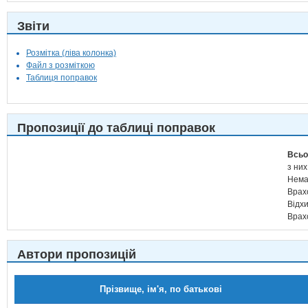
Звіти
Розмітка (ліва колонка)
Файл з розміткою
Таблиця поправок
Пропозиції до таблиці поправок
Всьо
з них
Нема
Врах
Відх
Врах
Автори пропозицій
Прізвище, ім'я, по батькові