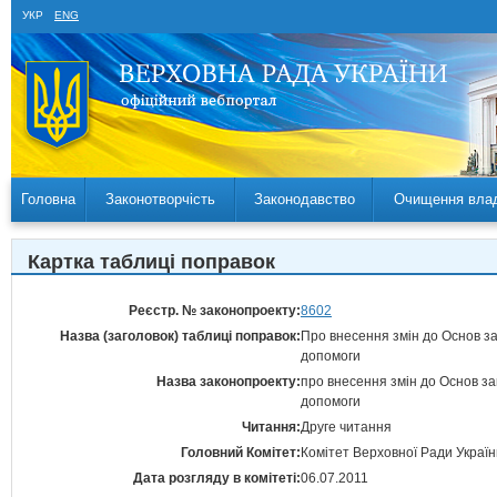
УКР
ENG
Головна
Законотворчість
Законодавство
Очищення вла
Картка таблиці поправок
Реєстр. № законопроекту:
8602
Назва (заголовок) таблиці поправок:
Про внесення змін до Основ з
допомоги
Назва законопроекту:
про внесення змін до Основ з
допомоги
Читання:
Друге читання
Головний Комітет:
Комітет Верховної Ради Україн
Дата розгляду в комітеті:
06.07.2011