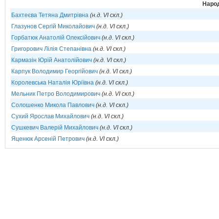
Народ
Бахтеєва Тетяна Дмитрівна
(н.д. VI скл.)
Глазунов Сергій Миколайович
(н.д. VI скл.)
Горбатюк Анатолій Олексійович
(н.д. VI скл.)
Григорович Лілія Степанівна
(н.д. VI скл.)
Кармазін Юрій Анатолійович
(н.д. VI скл.)
Карпук Володимир Георгійович
(н.д. VI скл.)
Королевська Наталія Юріївна
(н.д. VI скл.)
Мельник Петро Володимирович
(н.д. VI скл.)
Солошенко Микола Павлович
(н.д. VI скл.)
Сухий Ярослав Михайлович
(н.д. VI скл.)
Сушкевич Валерій Михайлович
(н.д. VI скл.)
Яценюк Арсеній Петрович
(н.д. VI скл.)