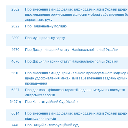
2562
Про внесення змін до деяких законодавчих актів України щодо
вдосконалення регулювання відносин у сфері забезпечення б
дорожнього руху
2822
Про Національну поліцію
2890
Про муніципальну варту
4670
Про Дисциплінарний статут Національної поліції України
4670
Про Дисциплінарний статут Національної поліції України
5610
Про внесення змін до Кримінального процесуального кодексу 
щодо удосконалення механізмів забезпечення завдань кримін
провадження
6327
Про державні фінансові гарантії надання медичних послуг та
лікарських засобів
6427-д
Про Конституційний Суд України
6614
Про внесення змін до деяких законодавчих актів України щодо
підвищення пенсій
7440
Про Вищий антикорупційний суд