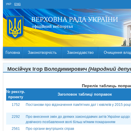
УКР
ENG
Головна
Законотворчість
Законодавство
Очищення вла
Мосійчук Ігор Володимирович
(Народний депут
Перелік таблиць поправ
№ реєстр.
Заголовок таблиці поправок
проекту
1752
Постанови про відзначення пам'ятних дат і ювілеїв у 2015 році
2292
Про внесення змін до деяких законодавчих актів України щодо
довічного позбавлення волі більш м'яким покаранням
2561
Про органи внутрішніх справ