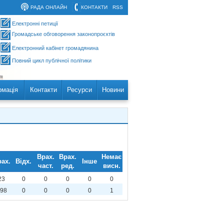
РАДА ОНЛАЙН
КОНТАКТИ
RSS
Електронні петиції
Громадське обговорення законопроєктів
Електронний кабінет громадянина
Повний цикл публічної політики
рмація
Контакти
Ресурси
Новини
Врах.
Врах.
Немає
ах.
Відх.
Інше
част.
ред.
висн.
23
0
0
0
0
0
98
0
0
0
0
1