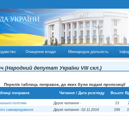
одавство
Очищення влади
Міжнародна діяльність
Інфо
ич
(Народний депутат України VIII скл.)
Перелік таблиць поправок, до яких були подані пропозиції
аблиці поправок
Читання / Дата розгляду
Всього
Вр
нальної політики
Друге читання -
23
вого самоврядування
Друге читання - 02.11.2016
299
2