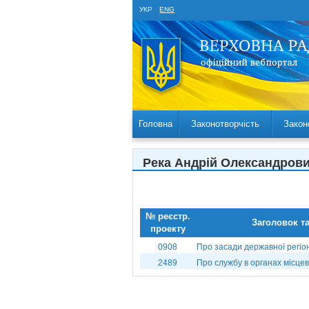
УКР
ENG
Головна
Законотворчість
Закон
Река Андрій Олександров
№ реєстр.
Заголовок т
проекту
0908
Про засади державної регіо
2489
Про службу в органах місце