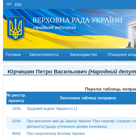
УКР
ENG
Головна
Законотворчість
Законодавство
Очищення вла
Юрчишин Петро Васильович
(Народний депута
Перелік таблиць поправ
№ реєстр.
Заголовок таблиці поправок
проекту
1658
Трудовий кодекс України (ч.1)
4349
Про внесення змін до Закону України "Про наукову і науково-те
діяльність"(щодо уточнення деяких положень)
8068
Про національну безпеку України