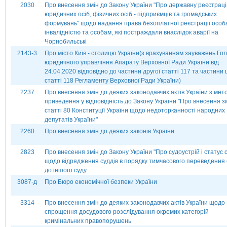
2030
Про внесення змін до Закону України "Про державну реєстрац
юридичних осіб, фізичних осіб - підприємців та громадських
формувань" щодо надання права безоплатної реєстрації особ
інвалідністю та особам, які постраждали внаслідок аварії на
Чорнобильські
2143-3
Про місто Київ - столицю України(з врахуванням зауважень Го
юридичного управління Апарату Верховної Ради України від
24.04.2020 відповідно до частини другої статті 117 та частини
статті 118 Регламенту Верховної Ради України)
2237
Про внесення змін до деяких законодавчих актів України з мет
приведення у відповідність до Закону України "Про внесення з
статті 80 Конституції України щодо недоторканності народних
депутатів України"
2260
Про внесення змін до деяких законів України
2823
Про внесення змін до Закону України "Про судоустрій і статус с
щодо відрядження суддів в порядку тимчасового переведення 
до іншого суду
3087-д
Про Бюро економічної безпеки України
3314
Про внесення змін до деяких законодавчих актів України щодо
спрощення досудового розслідування окремих категорій
кримінальних правопорушень