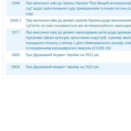
3348
Про внесення змін до Закону України ''Про Вищий антикорупці
суд" щодо забезпечення суду приміщенням та інших питань р
суду
3355-1
Про внесення змін до деяких законів України щодо визначення
суб'єктів, на яких поширюється дія антикорупційного законода
3377
Про внесення змін до деяких законодавчих актів щодо державн
підтримки сфери культури, креативних індустрій, туризму, мало
середнього бізнесу у зв'язку з дією обмежувальних заходів, по
із поширенням коронавірусної хвороби (СОVІD-19)
4000
Про Державний бюджет України на 2021 рік
6000
Про Державний бюджет України на 2022 рік