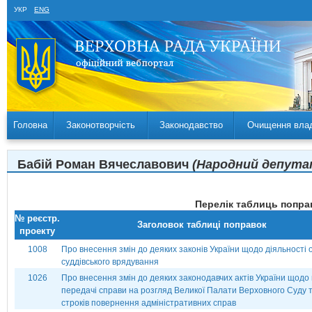
УКР
ENG
Головна
Законотворчість
Законодавство
Очищення вла
Бабій Роман Вячеславович
(Народний депутат
Перелік таблиць поправ
№ реєстр.
Заголовок таблиці поправок
проекту
1008
Про внесення змін до деяких законів України щодо діяльності 
суддівського врядування
1026
Про внесення змін до деяких законодавчих актів України щодо 
передачі справи на розгляд Великої Палати Верховного Суду 
строків повернення адміністративних справ