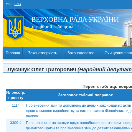
УКР
ENG
Головна
Законотворчість
Законодавство
Очищення вла
Лукашук Олег Григорович
(Народний депутат У
Перелік таблиць поправ
№ реєстр.
Заголовок таблиці поправок
проекту
1114
Про внесення змін та доповнень до деяких законодавчих актів 
щодо сприяння виробництву та використанню біологічних виді
палива
3309-4
Про першочергові заходи щодо запобігання негативним наслі
фінансової кризи та про внесення змін до деяких законодавчих