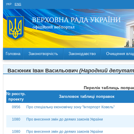
УКР
ENG
Головна
Законотворчість
Законодавство
Очищення вла
Васюник Іван Васильович
(Народний депутат У
Перелік таблиць поправ
№ реєстр.
Заголовок таблиці поправок
проекту
0956
Про спеціальну економічну зону ''Інтерпорт Ковель''
1080
Про внесення змін до деяких законів України
1080
Про внесення змін до деяких законів України