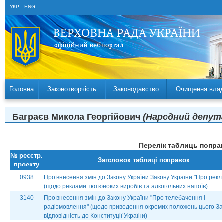
УКР
ENG
Головна
Законотворчість
Законодавство
Очищення вла
Баграєв Микола Георгійович
(Народний депута
Перелік таблиць поправ
№ реєстр.
Заголовок таблиці поправок
проекту
0938
Про внесення змін до Закону України Закону України "Про рекл
(щодо реклами тютюнових виробів та алкогольних напоїв)
3140
Про внесення змін до Закону України "Про телебачення і
радіомовлення" (щодо приведення окремих положень цього За
відповідність до Конституції України)