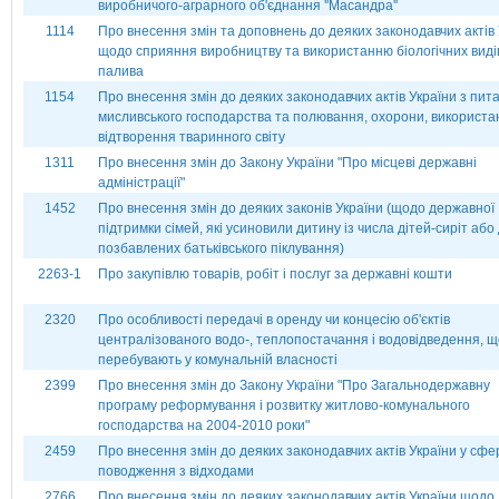
виробничого-аграрного об'єднання ''Масандра''
1114
Про внесення змін та доповнень до деяких законодавчих актів 
щодо сприяння виробництву та використанню біологічних виді
палива
1154
Про внесення змін до деяких законодавчих актів України з пит
мисливського господарства та полювання, охорони, використан
відтворення тваринного світу
1311
Про внесення змін до Закону України "Про місцеві державні
адміністрації"
1452
Про внесення змін до деяких законів України (щодо державної
підтримки сімей, які усиновили дитину із числа дітей-сиріт або 
позбавлених батьківського піклування)
2263-1
Про закупівлю товарів, робіт і послуг за державні кошти
2320
Про особливості передачі в оренду чи концесію об'єктів
централізованого водо-, теплопостачання і водовідведення, щ
перебувають у комунальній власності
2399
Про внесення змін до Закону України "Про Загальнодержавну
програму реформування і розвитку житлово-комунального
господарства на 2004-2010 роки"
2459
Про внесення змін до деяких законодавчих актів України у сфе
поводження з відходами
2766
Про внесення змін до деяких законодавчих актів України щодо