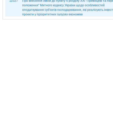
11027
Про внесення зміни до пункту 4 розділу ХХІ "Прикінцеві та пер
положення" Митного кодексу України щодо особливостей
оподаткування суб'єктів господарювання, які реалізують інвест
проекти у пріоритетних галузях економіки