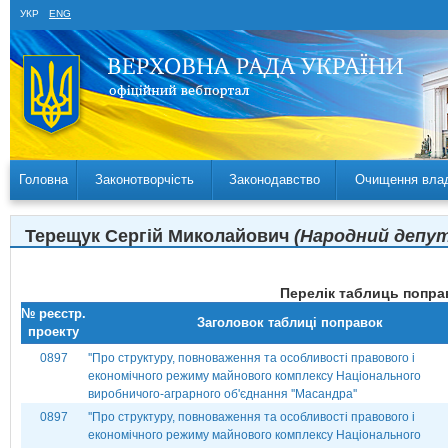
УКР
ENG
Головна
Законотворчість
Законодавство
Очищення вла
Терещук Сергій Миколайович
(Народний депута
Перелік таблиць поправ
№ реєстр.
Заголовок таблиці поправок
проекту
0897
''Про структуру, повноваження та особливості правового і
економічного режиму майнового комплексу Національного
виробничого-аграрного об'єднання ''Масандра''
0897
''Про структуру, повноваження та особливості правового і
економічного режиму майнового комплексу Національного