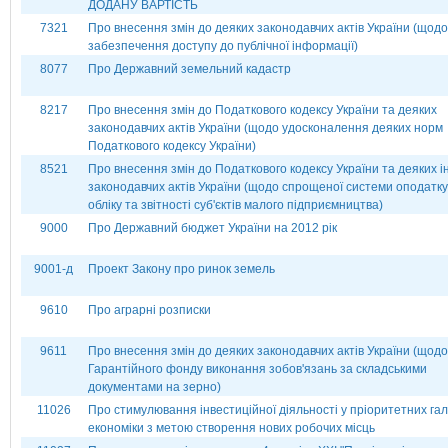
ДОДАНУ ВАРТІСТЬ
7321
Про внесення змін до деяких законодавчих актів України (щодо
забезпечення доступу до публічної інформації)
8077
Про Державний земельний кадастр
8217
Про внесення змін до Податкового кодексу України та деяких
законодавчих актів України (щодо удосконалення деяких норм
Податкового кодексу України)
8521
Про внесення змін до Податкового кодексу України та деяких 
законодавчих актів України (щодо спрощеної системи оподатк
обліку та звітності суб'єктів малого підприємництва)
9000
Про Державний бюджет України на 2012 рік
9001-д
Проект Закону про ринок земель
9610
Про аграрні розписки
9611
Про внесення змін до деяких законодавчих актів України (щодо
Гарантійного фонду виконання зобов'язань за складськими
документами на зерно)
11026
Про стимулювання інвестиційної діяльності у пріоритетних га
економіки з метою створення нових робочих місць