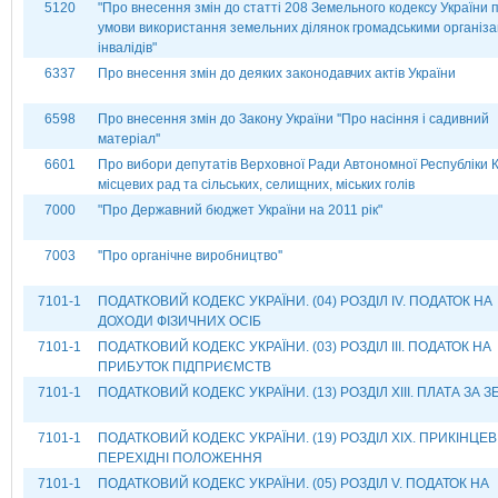
5120
"Про внесення змін до статті 208 Земельного кодексу України 
умови використання земельних ділянок громадськими організа
інвалідів"
6337
Про внесення змін до деяких законодавчих актів України
6598
Про внесення змін до Закону України ''Про насіння і садивний
матеріал''
6601
Про вибори депутатів Верховної Ради Автономної Республіки 
місцевих рад та сільських, селищних, міських голів
7000
"Про Державний бюджет України на 2011 рік"
7003
''Про органічне виробництво''
7101-1
ПОДАТКОВИЙ КОДЕКС УКРАЇНИ. (04) РОЗДІЛ ІV. ПОДАТОК НА
ДОХОДИ ФІЗИЧНИХ ОСІБ
7101-1
ПОДАТКОВИЙ КОДЕКС УКРАЇНИ. (03) РОЗДІЛ ІІІ. ПОДАТОК НА
ПРИБУТОК ПІДПРИЄМСТВ
7101-1
ПОДАТКОВИЙ КОДЕКС УКРАЇНИ. (13) РОЗДІЛ ХІІІ. ПЛАТА ЗА 
7101-1
ПОДАТКОВИЙ КОДЕКС УКРАЇНИ. (19) РОЗДІЛ XIX. ПРИКІНЦЕВІ
ПЕРЕХІДНІ ПОЛОЖЕННЯ
7101-1
ПОДАТКОВИЙ КОДЕКС УКРАЇНИ. (05) РОЗДІЛ V. ПОДАТОК НА