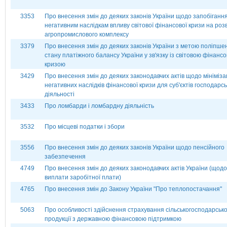
3353
Про внесення змін до деяких законів України щодо запобіганн
негативним наслідкам впливу світової фінансової кризи на роз
агропромислового комплексу
3379
Про внесення змін до деяких законів України з метою поліпше
стану платіжного балансу України у зв'язку із світовою фінанс
кризою
3429
Про внесення змін до деяких законодавчих актів щодо мінімізац
негативних наслідків фінансової кризи для суб'єктів господарсь
діяльності
3433
Про ломбарди і ломбардну діяльність
3532
Про місцеві податки і збори
3556
Про внесення змін до деяких законів України щодо пенсійного
забезпечення
4749
Про внесення змін до деяких законодавчих актів України (щодо
виплати заробітної плати)
4765
Про внесення змін до Закону України "Про теплопостачання"
5063
Про особливості здійснення страхування сільськогосподарсько
продукції з державною фінансовою підтримкою