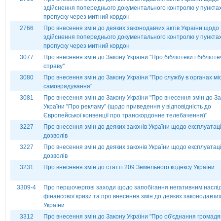
здійснення попереднього документального контролю у пункта
пропуску через митний кордон
2766
Про внесення змін до деяких законодавчих актів України щодо
здійснення попереднього документального контролю у пункта
пропуску через митний кордон
3077
Про внесення змін до Закону України ''Про бібліотеки і бібліоте
справу''
3080
Про внесення змін до Закону України ''Про службу в органах мі
самоврядування''
3081
Про внесення змін до Закону України "Про внесення змін до З
України "Про рекламу" (щодо приведення у відповідність до
Європейської конвенції про транскордонне телебачення)"
3227
Про внесення змін до деяких законів України щодо експлуатац
дозволів
3227
Про внесення змін до деяких законів України щодо експлуатац
дозволів
3231
Про внесення змін до статті 209 Земельного кодексу України
3309-4
Про першочергові заходи щодо запобігання негативним наслі
фінансової кризи та про внесення змін до деяких законодавчих
України
3312
Про внесення змін до Закону України "Про об'єднання громадя