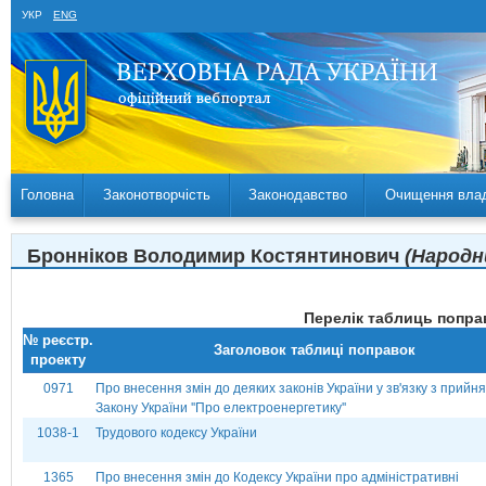
УКР
ENG
Головна
Законотворчість
Законодавство
Очищення вла
Бронніков Володимир Костянтинович
(Народн
Перелік таблиць поправ
№ реєстр.
Заголовок таблиці поправок
проекту
0971
Про внесення змін до деяких законів України у зв'язку з прийн
Закону України ''Про електроенергетику''
1038-1
Трудового кодексу України
1365
Про внесення змін до Кодексу України про адміністративні