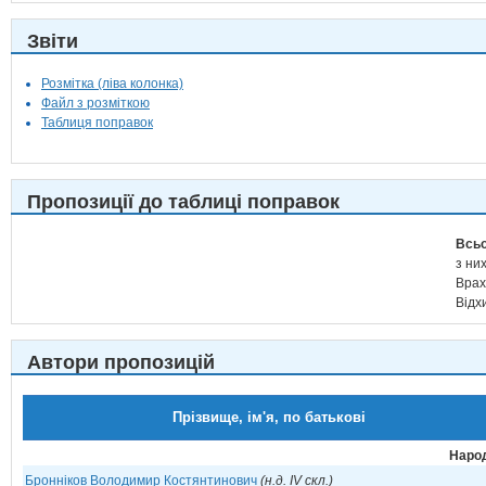
Звіти
Розмітка (ліва колонка)
Файл з розміткою
Таблиця поправок
Пропозиції до таблиці поправок
Всьо
з них
Врах
Відх
Автори пропозицій
Прізвище, ім'я, по батькові
Народ
Бронніков Володимир Костянтинович
(н.д. IV скл.)