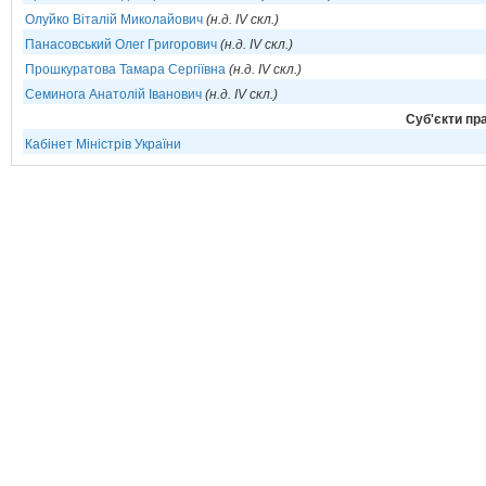
Олуйко Віталій Миколайович
(н.д. IV скл.)
Панасовський Олег Григорович
(н.д. IV скл.)
Прошкуратова Тамара Сергіївна
(н.д. IV скл.)
Семинога Анатолій Іванович
(н.д. IV скл.)
Cуб'єкти пра
Кабінет Міністрів України