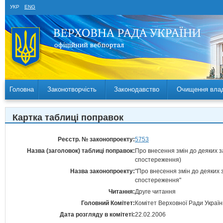
УКР
ENG
Головна
Законотворчість
Законодавство
Очищення вла
Картка таблиці поправок
Реєстр. № законопроекту:
5753
Назва (заголовок) таблиці поправок:
Про внесення змін до деяких з
спостереження)
Назва законопроекту:
"Про внесення змін до деяких 
спостереження"
Читання:
Друге читання
Головний Комітет:
Комітет Верховної Ради Україн
Дата розгляду в комітеті:
22.02.2006