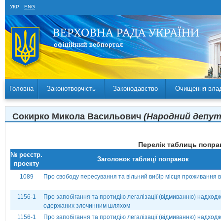
УКР
ENG
Головна
Законотворчість
Законодавство
Очищення вла
Сокирко Микола Васильович
(Народний депута
Перелік таблиць поправ
№ реєстр.
Заголовок таблиці поправок
проекту
1089
Про свободу пересування та вільний вибір місця проживання в 
1156-1
Про запобігання та протидію легалізації (відмиванню) надходж
одержаних злочинним шляхом
1156-1
Про запобігання та протидію легалізації (відмиванню) надходж