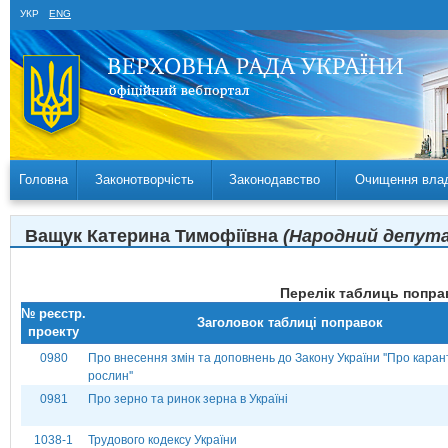
УКР
ENG
Головна
Законотворчість
Законодавство
Очищення вла
Ващук Катерина Тимофіївна
(Народний депутат
Перелік таблиць поправ
№ реєстр.
Заголовок таблиці поправок
проекту
0980
Про внесення змін та доповнень до Закону України ''Про каран
рослин''
0981
Про зерно та ринок зерна в Україні
1038-1
Трудового кодексу України