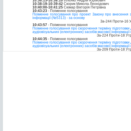
10:36:15-10:38:10
Іллєнко Андрій Юрійович
10:38:19-10:39:42
Скорик Микола Леонідович
10:40:00-10:41:25
Сюмар Вікторія Петрівна
10:43:23
- Поіменне голосування
Поіменне голосування про проект Закону про внесення зм
інформації (№5313) - за основу
За-244 Проти-16 
10:43:57
- Поіменне голосування
Поіменне голосування про скорочення терміну підготовки 
аудіовізуальних (електронних) засобів масової інформації
За-224 Проти-18 Ут
10:44:35
- Поіменне голосування
Поіменне голосування про скорочення терміну підготовки 
аудіовізуальних (електронних) засобів масової інформації
За-209 Проти-18 Ут