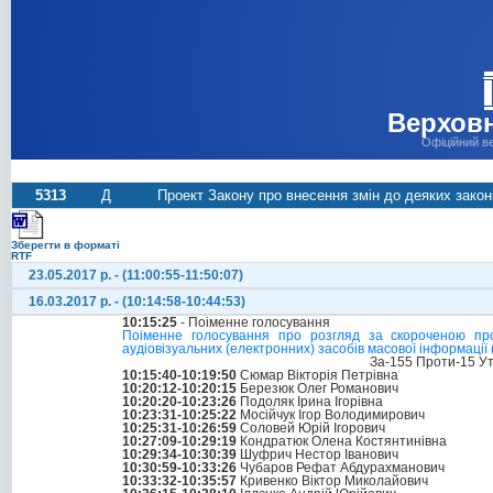
Верховн
Офіційний в
5313
Д
Проект Закону про внесення змін до деяких закон
Зберегти в форматі
RTF
23.05.2017 р. - (11:00:55-11:50:07)
16.03.2017 р. - (10:14:58-10:44:53)
10:15:25
- Поіменне голосування
Поіменне голосування про розгляд за скороченою пр
аудіовізуальних (електронних) засобів масової інформації
За-155 Проти-15 У
10:15:40-10:19:50
Сюмар Вікторія Петрівна
10:20:12-10:20:15
Березюк Олег Романович
10:20:20-10:23:26
Подоляк Ірина Ігорівна
10:23:31-10:25:22
Мосійчук Ігор Володимирович
10:25:31-10:26:59
Соловей Юрій Ігорович
10:27:09-10:29:19
Кондратюк Олена Костянтинівна
10:29:34-10:30:39
Шуфрич Нестор Іванович
10:30:59-10:33:26
Чубаров Рефат Абдурахманович
10:33:32-10:35:57
Кривенко Віктор Миколайович