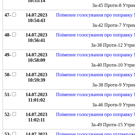
10:53:14
За-45 Проти-8 Утри
47-
14.07.2023
Поіменне голосування про поправку 
10:54:43
За-42 Проти-7 Утри
48-
14.07.2023
Поіменне голосування про поправку 
10:56:41
За-38 Проти-12 Утри
49-
14.07.2023
Поіменне голосування про поправку 
10:58:09
За-40 Проти-10 Утри
50-
14.07.2023
Поіменне голосування про поправку 
10:59:39
За-38 Проти-9 Утри
51-
14.07.2023
Поіменне голосування про поправку 
11:01:02
За-46 Проти-9 Утри
52-
14.07.2023
Поіменне голосування про поправку 
11:02:11
За-49 Проти-15 Утри
53-
14.07.2023
Поіменне голосування про підтвердж