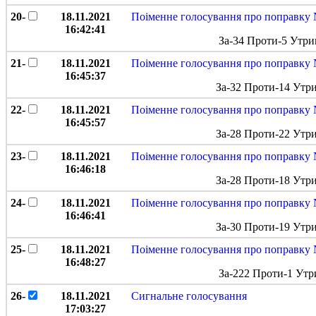
20-
18.11.2021
Поіменне голосування про поправку 
16:42:41
За-34 Проти-5 Утри
21-
18.11.2021
Поіменне голосування про поправку 
16:45:37
За-32 Проти-14 Утр
22-
18.11.2021
Поіменне голосування про поправку 
16:45:57
За-28 Проти-22 Утр
23-
18.11.2021
Поіменне голосування про поправку 
16:46:18
За-28 Проти-18 Утр
24-
18.11.2021
Поіменне голосування про поправку 
16:46:41
За-30 Проти-19 Утр
25-
18.11.2021
Поіменне голосування про поправку 
16:48:27
За-222 Проти-1 Утр
26-
18.11.2021
Сигнальне голосування
17:03:27