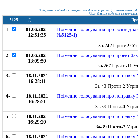
Виберіть необхідні голосування для їх перегляду і натисніть "
Чим більше вибрано голосувань,
5125
Д
Про
1-
01.06.2021
Поіменне голосування про розгляд за
12:51:35
№5125-1)
За-242 Проти-9 Ут
2-
01.06.2021
Поіменне голосування про проект Зако
13:09:50
За-267 Проти-11 У
3-
18.11.2021
Поіменне голосування про поправку №
16:28:11
За-43 Проти-2 Утри
4-
18.11.2021
Поіменне голосування про поправку №
16:28:51
За-39 Проти-0 Утри
5-
18.11.2021
Поіменне голосування про поправку №
16:29:20
За-39 Проти-2 Утри
6-
18.11.2021
Поіменне голосування про поправку №