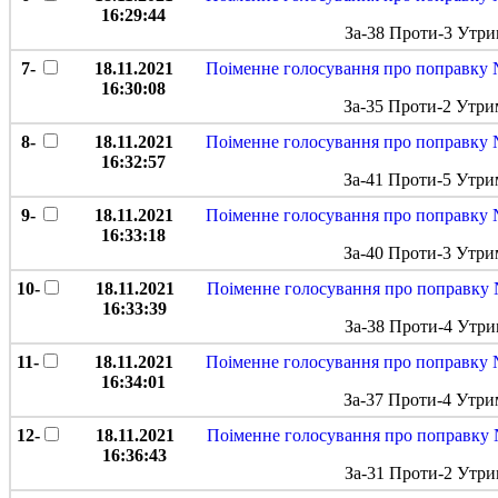
16:29:44
За-38 Проти-3 Утри
7-
18.11.2021
Поіменне голосування про поправку №
16:30:08
За-35 Проти-2 Утри
8-
18.11.2021
Поіменне голосування про поправку №
16:32:57
За-41 Проти-5 Утри
9-
18.11.2021
Поіменне голосування про поправку №
16:33:18
За-40 Проти-3 Утри
10-
18.11.2021
Поіменне голосування про поправку 
16:33:39
За-38 Проти-4 Утри
11-
18.11.2021
Поіменне голосування про поправку №
16:34:01
За-37 Проти-4 Утри
12-
18.11.2021
Поіменне голосування про поправку 
16:36:43
За-31 Проти-2 Утри