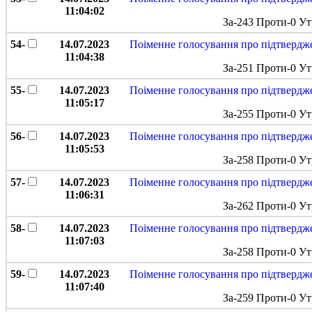
11:04:02
За-243 Проти-0 У
54-
14.07.2023
Поіменне голосування про підтвердж
11:04:38
За-251 Проти-0 У
55-
14.07.2023
Поіменне голосування про підтвердж
11:05:17
За-255 Проти-0 У
56-
14.07.2023
Поіменне голосування про підтвердж
11:05:53
За-258 Проти-0 У
57-
14.07.2023
Поіменне голосування про підтвердж
11:06:31
За-262 Проти-0 У
58-
14.07.2023
Поіменне голосування про підтвердж
11:07:03
За-258 Проти-0 У
59-
14.07.2023
Поіменне голосування про підтвердж
11:07:40
За-259 Проти-0 У