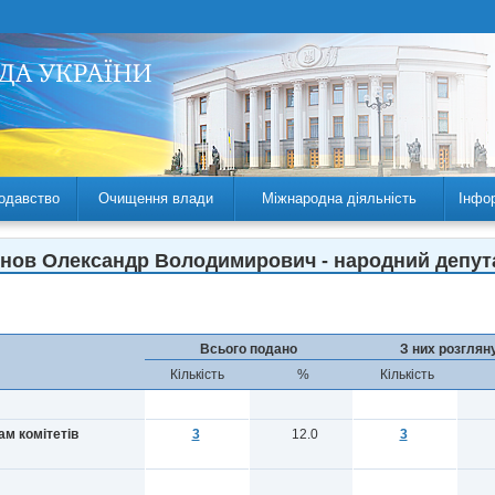
одавство
Очищення влади
Міжнародна діяльність
Інфо
унов Олександр Володимирович - народний депутат 
Всього подано
З них розглян
Кількість
%
Кількість
ам комітетів
3
12.0
3