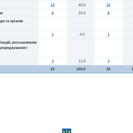
10
40.0
10
ни
8
32.0
8
ди та органів
1
4.0
1
нізацій, розташованих
ідпорядкування і
3
12.0
3
25
100.0
25