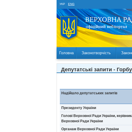
УКР
ENG
Головна
Законотворчість
Закон
Депутатські запити - Горб
Надійшло депутатських запитів
Президенту України
Голові Верховної Ради України, керівник
Верховної Ради України
Органам Верховної Ради України