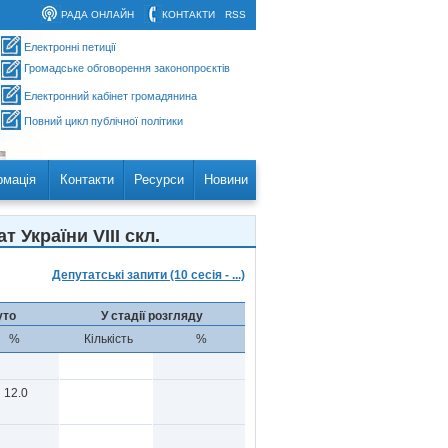
РАДА ОНЛАЙН
КОНТАКТИ
RSS
Електронні петиції
Громадське обговорення законопроєктів
Електронний кабінет громадянина
Повний цикл публічної політики
рмація
Контакти
Ресурси
Новини
України VIII скл.
Депутатські запити (10 сесія - ...)
уто
У стадії розгляду
%
Кількість
%
12.0