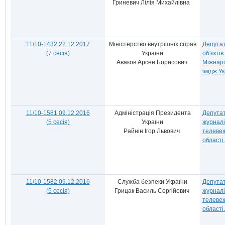
Гриневич Лілія Михайлівна
11/10-1432 22.12.2017
Міністерство внутрішніх справ
Депутат
(7 сесія)
України
об'єкті
Аваков Арсен Борисович
Міжнаро
імідж Ук
11/10-1581 09.12.2016
Адміністрація Президента
Депута
(5 сесія)
України
журналі
Райнін Ігор Львович
телевеж
області.
11/10-1582 09.12.2016
Служба безпеки України
Депута
(5 сесія)
Грицак Василь Сергійович
журналі
телевеж
області.