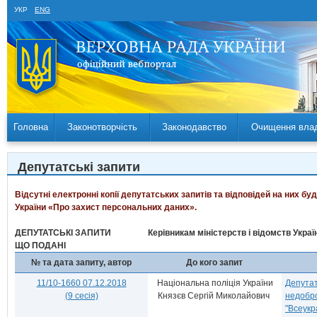
УКР
ENG
Головна
Законотворчість
Законодавство
Очищення вла
Депутатські запити
Відсутні електронні копії депутатських запитів та відповідей на них б
України «Про захист персональних даних».
ДЕПУТАТСЬКІ ЗАПИТИ
Керівникам міністерств і відомств Укра
ЩО ПОДАНІ
№ та дата запиту, автор
До кого запит
11/10-1660 07.12.2018
Національна поліція України
Депутат
(9 сесія)
Князєв Сергій Миколайович
недобро
"Всеукр