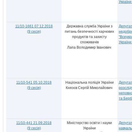
України
11/10-1661 07.12.2018
Державна служба України з
Депутат
(9 сесія)
питань безпечності харчових
недобро
продуктів та захисту
"Всеукр
споживачів
України
Лапа Володимир Іванович
11/10-541 05.10.2018
Національна поліція України
Депутат
(9 сесія)
Князєв Сергій Миколайович
розслід
неповно
та Берб
11/10-441 21.09.2018
Міністерство освіти і науки
Депутат
(9 сесія)
України
навчаль