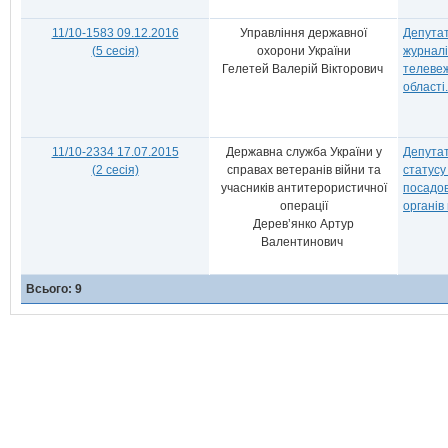
11/10-1583 09.12.2016
Управління державної
Депута
(5 сесія)
охорони України
журналі
Гелетей Валерій Вікторович
телевеж
області.
11/10-2334 17.07.2015
Державна служба України у
Депутат
(2 сесія)
справах ветеранів війни та
статусу
учасників антитерористичної
посадов
операції
органів
Дерев’янко Артур
Валентинович
Всього: 9