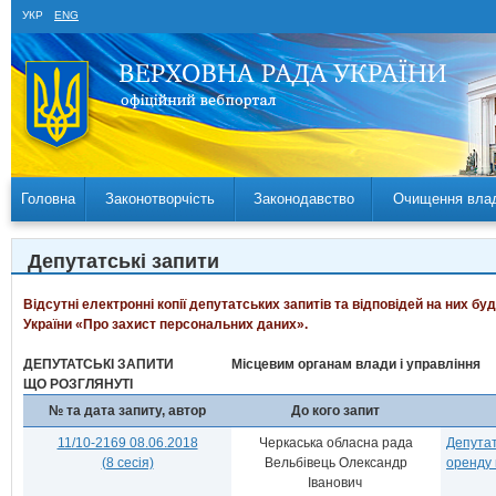
УКР
ENG
Головна
Законотворчість
Законодавство
Очищення вла
Депутатські запити
Відсутні електронні копії депутатських запитів та відповідей на них б
України «Про захист персональних даних».
ДЕПУТАТСЬКІ ЗАПИТИ
Місцевим органам влади і управління
ЩО РОЗГЛЯНУТІ
№ та дата запиту, автор
До кого запит
11/10-2169 08.06.2018
Черкаська обласна рада
Депутат
(8 сесія)
Вельбівець Олександр
оренду 
Іванович