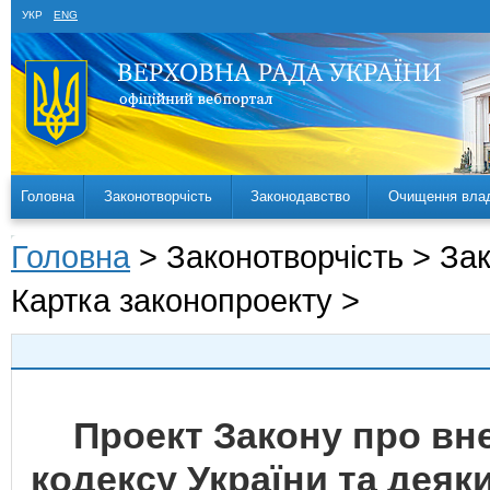
УКР
ENG
Головна
Законотворчість
Законодавство
Очищення вла
Головна
> Законотворчість > За
Картка законопроекту >
Проект Закону про вн
кодексу України та деяк