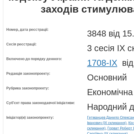
заходів стимулюв
Номер, дата реєстрації:
3848 від 15
Сесія реєстрації:
3 сесія IX 
Включено до порядку денного:
1708-ІХ
від
Редакція законопроекту:
Основний
Рубрика законопроекту:
Економічна
Суб'єкт права законодавчої ініціативи:
Народний д
Ініціатор(и) законопроекту:
Гетманцев Данило Олександ
Іванович (IX скликання)
Кін
скликання)
Горват Роберт І
Сергіївна (IX скликання)