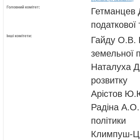
Головний комітет:
Гетманцев Д
податкової 
Інші комітети:
Гайду О.В. 
земельної п
Наталуха Д.
розвитку
Арістов Ю.
Радіна А.О.
політики
Климпуш-Ци