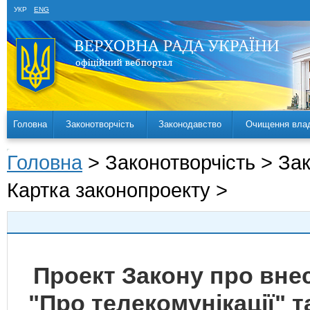
УКР
ENG
Головна
Законотворчість
Законодавство
Очищення вла
Головна
> Законотворчість > За
Картка законопроекту >
Проект Закону про внес
"Про телекомунікації" т