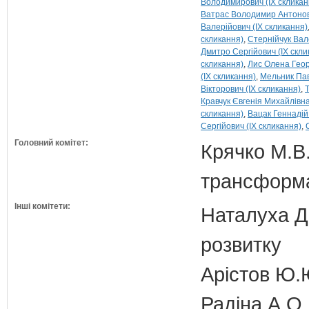
Володимирович (IX скликан
Ватрас Володимир Антонови
Валерійович (IX скликання)
скликання)
Стернійчук Вал
Дмитро Сергійович (IX скли
скликання)
Лис Олена Георг
(IX скликання)
Мельник Пав
Вікторович (IX скликання)
Кравчук Євгенія Михайлівна
скликання)
Вацак Геннадій
Сергійович (IX скликання)
Головний комітет:
Крячко М.В.
трансформа
Інші комітети:
Наталуха Д.
розвитку
Арістов Ю.
Радіна А.О.