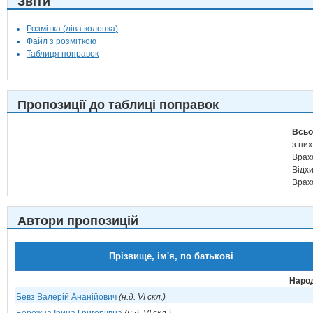
Звіти
Розмітка (ліва колонка)
Файл з розміткою
Таблиця поправок
Пропозиції до таблиці поправок
Всьо
з них
Врах
Відх
Врах
Автори пропозицій
Прізвище, ім'я, по батькові
Народ
Бевз Валерій Ананійович
(н.д. VI скл.)