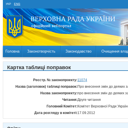
УКР
ENG
Головна
Законотворчість
Законодавство
Очищення вла
Картка таблиці поправок
Реєстр. № законопроекту:
11074
Назва (заголовок) таблиці поправок:
Про внесення змін до деяких з
Назва законопроекту:
про внесення змін до деяких з
Читання:
Друге читання
Головний Комітет:
Комітет Верховної Ради Україн
Дата розгляду в комітеті:
17.09.2012