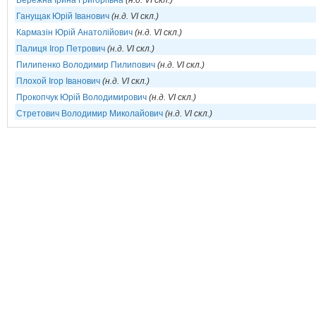
Бережна Ірина Григоріївна
(н.д. VI скл.)
Ганущак Юрій Іванович
(н.д. VI скл.)
Кармазін Юрій Анатолійович
(н.д. VI скл.)
Палиця Ігор Петрович
(н.д. VI скл.)
Пилипенко Володимир Пилипович
(н.д. VI скл.)
Плохой Ігор Іванович
(н.д. VI скл.)
Прокопчук Юрій Володимирович
(н.д. VI скл.)
Стретович Володимир Миколайович
(н.д. VI скл.)