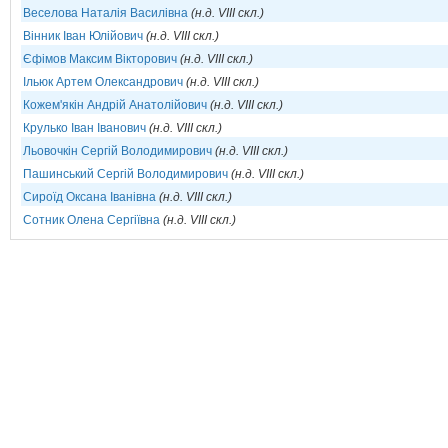
Веселова Наталія Василівна
(н.д. VIII скл.)
Вінник Іван Юлійович
(н.д. VIII скл.)
Єфімов Максим Вікторович
(н.д. VIII скл.)
Ільюк Артем Олександрович
(н.д. VIII скл.)
Кожем'якін Андрій Анатолійович
(н.д. VIII скл.)
Крулько Іван Іванович
(н.д. VIII скл.)
Льовочкін Сергій Володимирович
(н.д. VIII скл.)
Пашинський Сергій Володимирович
(н.д. VIII скл.)
Сироїд Оксана Іванівна
(н.д. VIII скл.)
Сотник Олена Сергіївна
(н.д. VIII скл.)