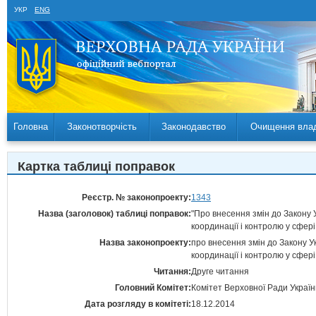
УКР
ENG
Головна
Законотворчість
Законодавство
Очищення вла
Картка таблиці поправок
Реєстр. № законопроекту:
1343
Назва (заголовок) таблиці поправок:
"Про внесення змін до Закону 
координації і контролю у сфер
Назва законопроекту:
про внесення змін до Закону У
координації і контролю у сфер
Читання:
Друге читання
Головний Комітет:
Комітет Верховної Ради Україн
Дата розгляду в комітеті:
18.12.2014