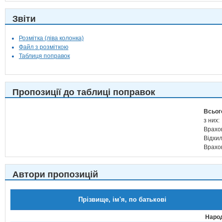
Звіти
Розмітка (ліва колонка)
Файл з розміткою
Таблиця поправок
Пропозиції до таблиці поправок
Всьог
з них:
Врахо
Відхи
Врахо
Автори пропозицій
Прізвище, ім'я, по батькові
Народ