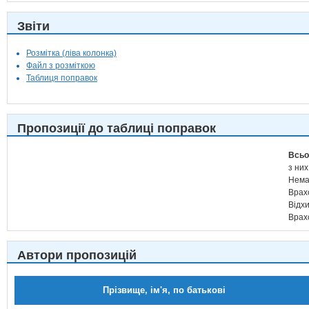
Звіти
Розмітка (ліва колонка)
Файл з розміткою
Таблиця поправок
Пропозиції до таблиці поправок
Всьо
з них
Нема
Врах
Відх
Врах
Автори пропозицій
Прізвище, ім'я, по батькові