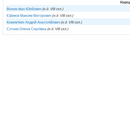
Народ
Вінник Іван Юлійович
(н.д. VIII скл.)
Єфімов Максим Вікторович
(н.д. VIII скл.)
Кожем'якін Андрій Анатолійович
(н.д. VIII скл.)
Сотник Олена Сергіївна
(н.д. VIII скл.)