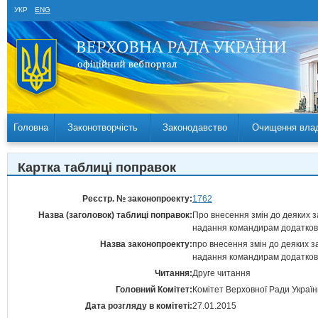
УКР
ENG
Головна
Законотворчість
Законодавство
Очищення вла
Картка таблиці поправок
Реєстр. № законопроекту:
1762
Назва (заголовок) таблиці поправок:
Про внесення змін до деяких з
надання командирам додаткови
Назва законопроекту:
про внесення змін до деяких з
надання командирам додаткови
Читання:
Друге читання
Головний Комітет:
Комітет Верховної Ради Україн
Дата розгляду в комітеті:
27.01.2015