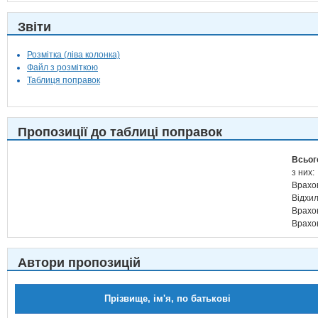
Звіти
Розмітка (ліва колонка)
Файл з розміткою
Таблиця поправок
Пропозиції до таблиці поправок
Всьог
з них:
Врахо
Відхи
Врахо
Врахо
Автори пропозицій
Прізвище, ім'я, по батькові