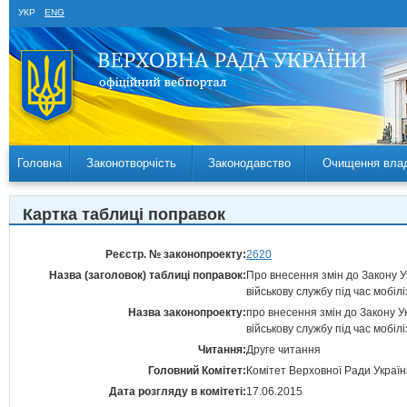
УКР
ENG
Головна
Законотворчість
Законодавство
Очищення вла
Картка таблиці поправок
Реєстр. № законопроекту:
2620
Назва (заголовок) таблиці поправок:
Про внесення змін до Закону Ук
військову службу під час мобіл
Назва законопроекту:
про внесення змін до Закону У
військову службу під час мобіл
Читання:
Друге читання
Головний Комітет:
Комітет Верховної Ради Україн
Дата розгляду в комітеті:
17.06.2015