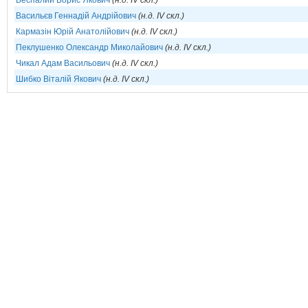
Беспалий Борис Якович
(н.д. IV скл.)
Васильєв Геннадій Андрійович
(н.д. IV скл.)
Кармазін Юрій Анатолійович
(н.д. IV скл.)
Пеклушенко Олександр Миколайович
(н.д. IV скл.)
Чикал Адам Васильович
(н.д. IV скл.)
Шибко Віталій Якович
(н.д. IV скл.)