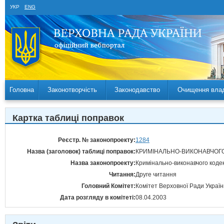
УКР
ENG
Головна
Законотворчість
Законодавство
Очищення вла
Картка таблиці поправок
Реєстр. № законопроекту:
1284
Назва (заголовок) таблиці поправок:
КРИМІНАЛЬНО-ВИКОНАВЧОГО
Назва законопроекту:
Кримінально-виконавчого кодек
Читання:
Друге читання
Головний Комітет:
Комітет Верховної Ради Україн
Дата розгляду в комітеті:
08.04.2003