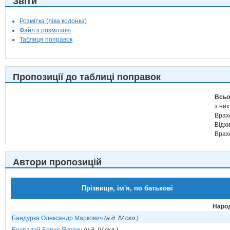
Звіти
Розмітка (ліва колонка)
Файл з розміткою
Таблиця поправок
Пропозиції до таблиці поправок
Всьо
з них
Врах
Відх
Врах
Автори пропозицій
Прізвище, ім'я, по батькові
Народ
Бандурка Олександр Маркович
(н.д. IV скл.)