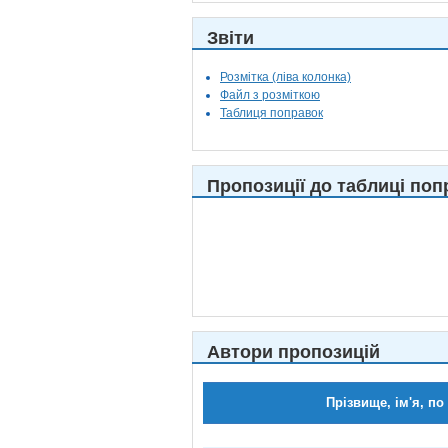
Звіти
Розмітка (ліва колонка)
Файл з розміткою
Таблиця поправок
Пропозиції до таблиці поп
Автори пропозицій
Прізвище, ім'я, по