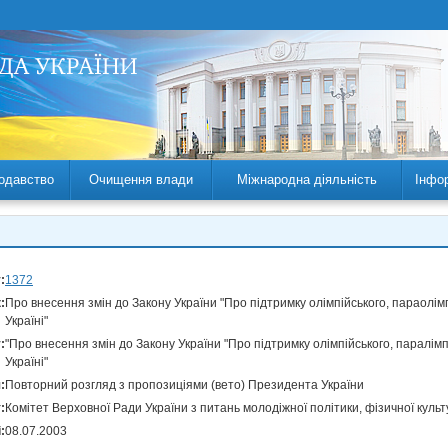
одавство
Очищення влади
Міжнародна діяльність
Інфо
:
1372
:
Про внесення змін до Закону України "Про підтримку олімпійського, параолім
Україні"
:
"Про внесення змін до Закону України "Про підтримку олімпійського, паралімп
Україні"
:
Повторний розгляд з пропозиціями (вето) Президента України
:
Комітет Верховної Ради України з питань молодіжної політики, фізичної культ
:
08.07.2003