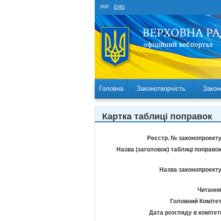
УКР
ENG
Головна
Законотворчість
Закон
Картка таблиці поправок
Реєстр. № законопроекту
Назва (заголовок) таблиці поправок
Назва законопроекту
Читання
Головний Комітет
Дата розгляду в комітеті