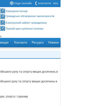
РАДА ОНЛАЙН
КОНТАКТИ
RSS
Електронні петиції
Громадське обговорення законопроєктів
Електронний кабінет громадянина
Повний цикл публічної політики
рмація
Контакти
Ресурси
Новини
пійського руху та спорту вищих досягнень в
ійського руху та спорту вищих досягнень в
ури, спорту і туризму