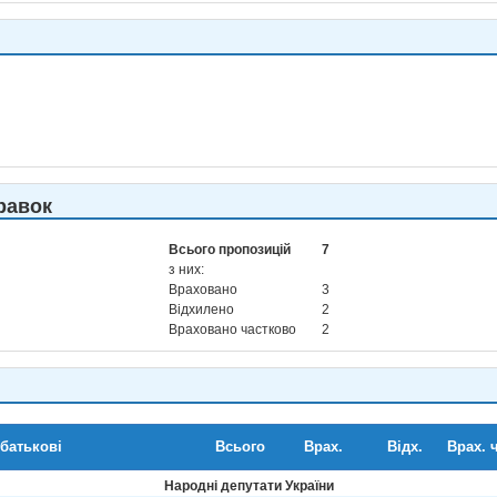
равок
Всього пропозицій
7
з них:
Враховано
3
Відхилено
2
Враховано частково
2
 батькові
Всього
Врах.
Відх.
Врах. ч
Народні депутати України